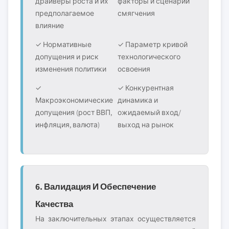
драйверы роста и их
факторы и сценарии
предполагаемое
смягчения
влияние
✓ Нормативные
✓ Параметр кривой
допущения и риск
технологического
изменения политики
освоения
✓
✓ Конкурентная
Макроэкономические
динамика и
допущения (рост ВВП,
ожидаемый вход/
инфляция, валюта)
выход на рынок
6. Валидация И Обеспечение
Качества
На заключительных этапах осуществляется