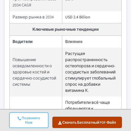
2034 CAGR
Размер рынка в 2034
USD 2.4 Billion
Ключевые рыночные тенденции
Водители
Влияние
Растущая
Повышение
распространенность
осведомленности о
остеопороза и сердечно-
здоровье костей и
сосудистых заболеваний
сердечно-сосудистой
стимулирует глобальный
системы
спрос на добавки
витамина К.
Потребители всё чаще
обращаются к
профилактическим
Растущее внедрение
Позвоните
решениям в области
Нам
Скачать Бесплатный PDF-Файл
нутрицевтиков и
здравоохранения, что
пищевых добавок