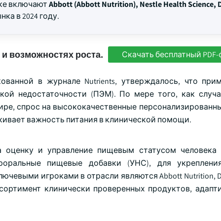
нке включают
Abbott (Abbott Nutrition), Nestle Health Science,
ка в 2024 году.
 и возможностях роста.
Скачать бесплатный PDF-
кованной в журнале Nutrients, утверждалось, что при
ской недостаточности (ПЭМ). По мере того, как случ
ире, спрос на высококачественные персонализированн
кивает важность питания в клинической помощи.
на оценку и управление пищевым статусом человек
роральные пищевые добавки (УНС), для укрепления
евыми игроками в отрасли являются Abbott Nutrition, Da
 ассортимент клинически проверенных продуктов, адапт