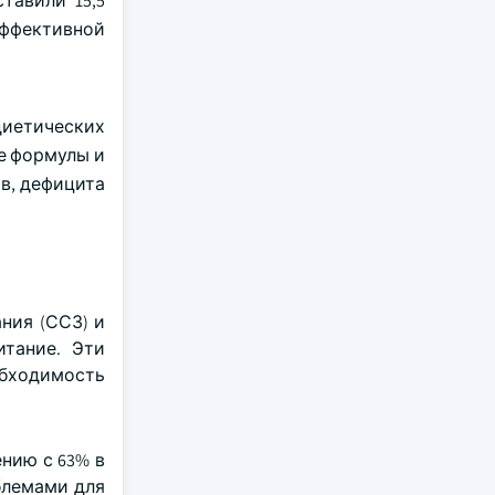
тавили 15,5
ффективной
диетических
е формулы и
в, дефицита
ния (ССЗ) и
итание. Эти
обходимость
нию с 63% в
блемами для