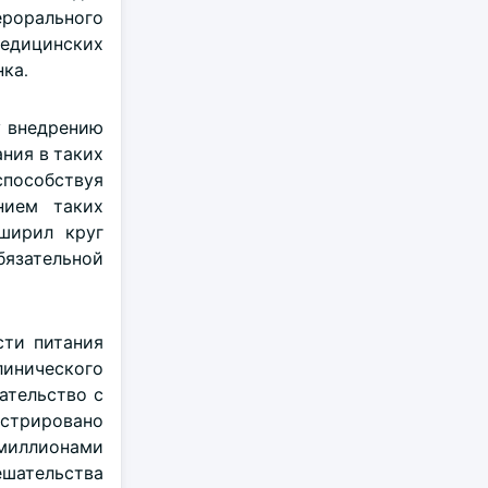
ерорального
медицинских
ка.
у внедрению
ния в таких
способствуя
нием таких
сширил круг
бязательной
сти питания
линического
ательство с
истрировано
4 миллионами
ешательства