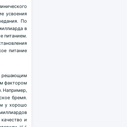
линического
ие усвоения
оедания. По
 миллиарда в
ие питанием.
становления
кое питание
ла решающим
ым фактором
. Например,
ское бремя.
ем у хорошо
7 миллиардов
 качество и