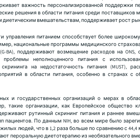
ркивает важность персонализированной поддержки п
ические решения в области питания среди поставщиков 
м диетическим вмешательствам, поддерживает рост рын
ти управления питанием способствует более широком
ример, национальные программы медицинского страхова
 (G-BA), поддерживают возмещение расходов на ONS, 
а проблемы неполноценного питания с использова
 скрининга на недостаточность питания (MUST), ра
приятий в области питания, особенно в странах с о
ных и государственных организаций о мерах в обла
р, такие организации, как Европейское общество к
ддерживают рутинный скрининг питания и раннее вмеш
п пациентов. По данным NIH, во всем мире было зарег
жилых людей, что в 1,2 раза больше по сравнению с 44,
ащают пероральную диетотерапию из необязательного вм