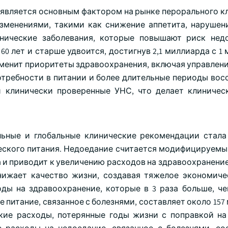
 является основным фактором на рынке перорального к
изменениями, такими как снижение аппетита, нарушен
нические заболевания, которые повышают риск нед
 60 лет и старше удвоится, достигнув 2,1 миллиарда с 1
изменит приоритеты здравоохранения, включая управлен
отребности в питании и более длительные периоды вос
 клинически проверенные УНС, что делает клиничес
альные и глобальные клинические рекомендации ста
еского питания. Недоедание считается модифицируем
 и приводит к увеличению расходов на здравоохранение
снижает качество жизни, создавая тяжелое экономиче
оды на здравоохранение, которые в 3 раза больше, ч
 питание, связанное с болезнями, составляет около 15
ие расходы, потерянные годы жизни с поправкой на