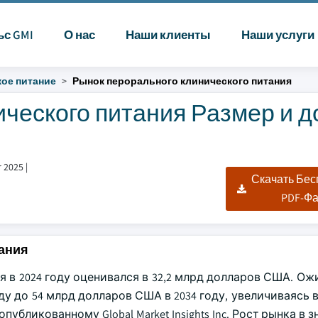
ьс GMI
О нас
Наши клиенты
Наши услуги
ое питание
Рынок перорального клинического питания
ческого питания Размер и д
 2025
|
Скачать Бе
PDF-Ф
ания
в 2024 году оценивался в 32,2 млрд долларов США. Ожи
ду до 54 млрд долларов США в 2034 году, увеличиваясь 
 опубликованному Global Market Insights Inc. Рост рынка в