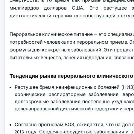
смертность, в то время как прямые медицинские
миллиардов долларов США. Это растущее э
диетологической терапии, способствующей росту р
Пероральное клиническое питание — это специализ
потребностей человека при пероральном приеме. Э
формулы для конкретных заболеваний. Эти продук
питательных веществ, лечения недоедания, связанно
Тенденции рынка перорального клинического
Растущее бремя неинфекционных болезней (НИЗ),
хронические респираторные заболевания, веро
долгосрочные заболевания постепенно ухудшают
целенаправленной диетической поддержки и перо
Согласно прогнозам ВОЗ, ожидается, что на долю
2013 году. Сердечно-сосудистые заболевания и