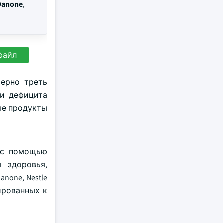
 Danone
,
файл
мерно треть
аи дефицита
ые продукты
а с помощью
 здоровья,
none, Nestle
ированных к