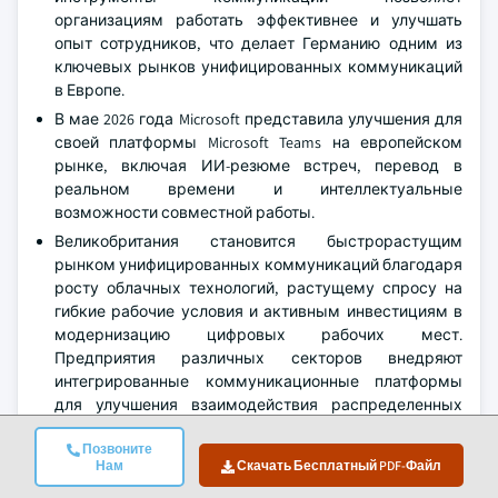
организациям работать эффективнее и улучшать
опыт сотрудников, что делает Германию одним из
ключевых рынков унифицированных коммуникаций
в Европе.
В мае 2026 года Microsoft представила улучшения для
своей платформы Microsoft Teams на европейском
рынке, включая ИИ-резюме встреч, перевод в
реальном времени и интеллектуальные
возможности совместной работы.
Великобритания становится быстрорастущим
рынком унифицированных коммуникаций благодаря
росту облачных технологий, растущему спросу на
гибкие рабочие условия и активным инвестициям в
модернизацию цифровых рабочих мест.
Предприятия различных секторов внедряют
интегрированные коммуникационные платформы
для улучшения взаимодействия распределенных
команд, снижения операционных затрат и
Позвоните
повышения качества обслуживания клиентов.
Нам
Скачать Бесплатный PDF-Файл
Быстрое внедрение облачных решений UCaaS
(Унифицированные коммуникации как услуга) в