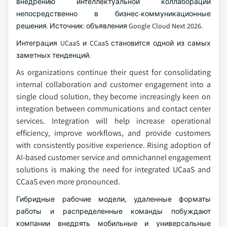
внедрению интеллектуальной коллаборации
непосредственно в бизнес-коммуникационные
решения. Источник: объявления Google Cloud Next 2026.
Интеграция UCaaS и CCaaS становится одной из самых
заметных тенденций.
As organizations continue their quest for consolidating
internal collaboration and customer engagement into a
single cloud solution, they become increasingly keen on
integration between communications and contact center
services. Integration will help increase operational
efficiency, improve workflows, and provide customers
with consistently positive experience. Rising adoption of
AI-based customer service and omnichannel engagement
solutions is making the need for integrated UCaaS and
CCaaS even more pronounced.
Гибридные рабочие модели, удаленные форматы
работы и распределенные команды побуждают
компании внедрять мобильные и универсальные