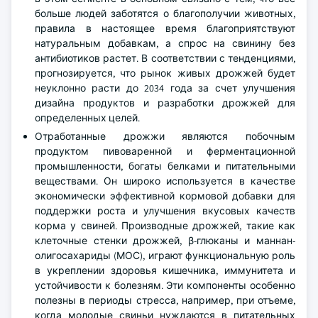
больше людей заботятся о благополучии животных,
правила в настоящее время благоприятствуют
натуральным добавкам, а спрос на свинину без
антибиотиков растет. В соответствии с тенденциями,
прогнозируется, что рынок живых дрожжей будет
неуклонно расти до 2034 года за счет улучшения
дизайна продуктов и разработки дрожжей для
определенных целей.
Отработанные дрожжи являются побочным
продуктом пивоваренной и ферментационной
промышленности, богаты белками и питательными
веществами. Он широко используется в качестве
экономически эффективной кормовой добавки для
поддержки роста и улучшения вкусовых качеств
корма у свиней. Производные дрожжей, такие как
клеточные стенки дрожжей, β-глюканы и маннан-
олигосахариды (МОС), играют функциональную роль
в укреплении здоровья кишечника, иммунитета и
устойчивости к болезням. Эти компоненты особенно
полезны в периоды стресса, например, при отъеме,
когда молодые свиньи нуждаются в питательных