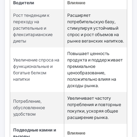
Водители
Влияние
Рост тенденции к
Расширяет
переходу на
потребительскую базу,
растительные и
стимулируя устойчивый
флекситарианские
спрос и рост объемов на
диеты
рынке веганских напитков.
Повышает ценность
Увеличение спроса на
продукта и поддерживает
функциональные и
премиальное
богатые белком
ценообразование,
напитки
положительно влияя на
доходы рынка.
Увеличивает частоту
Потребление,
потребления и повторные
обусловленное
покупки, ускоряя общее
удобством
расширение рынка.
Подводные камни и
Влияние
вызовы