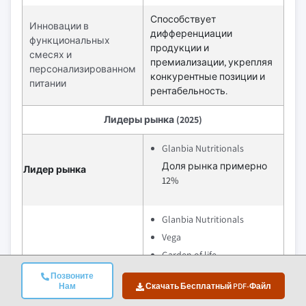
Способствует
Инновации в
дифференциации
функциональных
продукции и
смесях и
премиализации, укрепляя
персонализированном
конкурентные позиции и
питании
рентабельность.
Лидеры рынка (2025)
Glanbia Nutritionals
Доля рынка примерно
Лидер рынка
12%
Glanbia Nutritionals
Vega
Garden of life
Orgain
Крупнейшие игроки
Позвоните
Нам
Скачать Бесплатный PDF-Файл
Sunwarrior