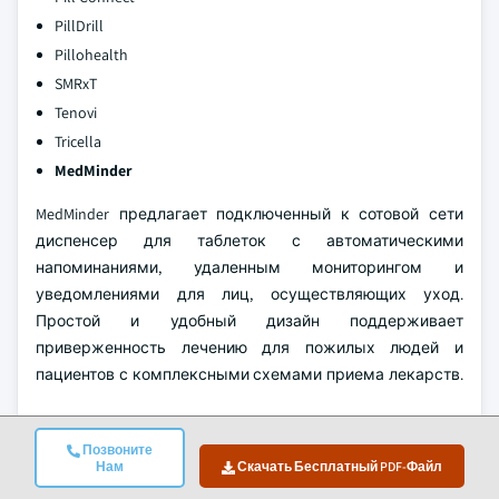
PillDrill
Pillohealth
SMRxT
Tenovi
Tricella
MedMinder
MedMinder предлагает подключенный к сотовой сети
диспенсер для таблеток с автоматическими
напоминаниями, удаленным мониторингом и
уведомлениями для лиц, осуществляющих уход.
Простой и удобный дизайн поддерживает
приверженность лечению для пожилых людей и
пациентов с комплексными схемами приема лекарств.
AdhereTech
Позвоните
Нам
Скачать Бесплатный PDF-Файл
AdhereTech предоставляет умные pill-бутылочки с