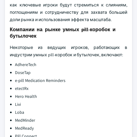
как ключевые игроки будут стремиться к слияниям,
поглощениям и сотрудничеству для захвата большей
доли рынка и использования эффекта масштаба.
Компании на рынке умных pill-коробок и
бутылочек
Некоторые из ведущих игроков, работающих в
индустрии умных pill-коробок и бутылочек, включают:
AdhereTech
DoseTap
e-pill Medication Reminders
etectRx
Hero Health
Livi
Loba
MedMinder
MedReady
Pill Connect