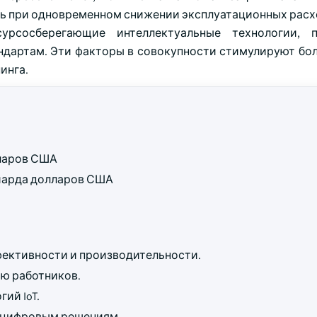
ь при одновременном снижении эксплуатационных расх
урсосберегающие интеллектуальные технологии, 
ндартам. Эти факторы в совокупности стимулируют бо
инга.
лларов США
ллиарда долларов США
фективности и производительности.
ью работников.
ий IoT.
 цифровым решениям.