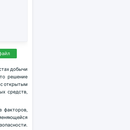
файл
естах добычи
Это решение
 с открытым
ых средств,
з факторов,
зменяющейся
зопасности.