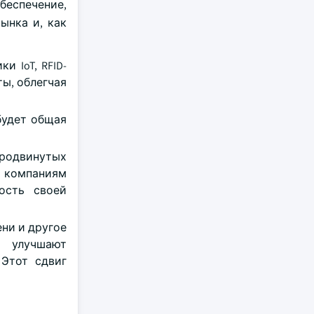
беспечение,
ынка и, как
 IoT, RFID-
ы, облегчая
будет общая
продвинутых
м компаниям
ость своей
ни и другое
и улучшают
Этот сдвиг