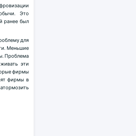
цифровизации
добычи. Это
й ранее был
роблему для
ти. Меньшие
ы. Проблема
рживать эти
торые фирмы
вят фирмы в
атормозить