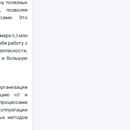
чу полезных
, позволяя
рсами. Это
мере 9,3 млн
ебя работу с
опасности,
ю и большую
организации
ацию IoT и
 процессами
ксплуатации
ных методов