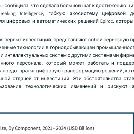
iroc сообщила, что сделала большой шаг к достижению 
eaking Intelligence, гибкую экосистему цифровой 
я цифровых и автоматических решений Epiroc, которы
мя первых инвестиций, представляют собой серьезную п
менные технологии в горнодобывающей промышленнос
ии интеллектуальных систем с другими системами фирм
анного персонала, который может работать и подде
ах предотвратят цифровую трансформацию решений, ко
чной отдачей от инвестиций. Эти обстоятельства ста
ьзование технологических изменений и рискуют з