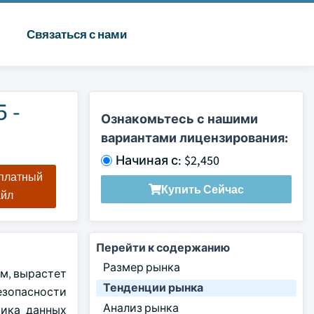
Связаться с нами
 -
Ознакомьтесь с нашими
вариантами лицензирования:
Начиная с: $2,450
сплатный
Купить Сейчас
айл
Перейти к содержанию
Размер рынка
ам, вырастет
Тенденции рынка
безопасности
Анализ рынка
тика данных