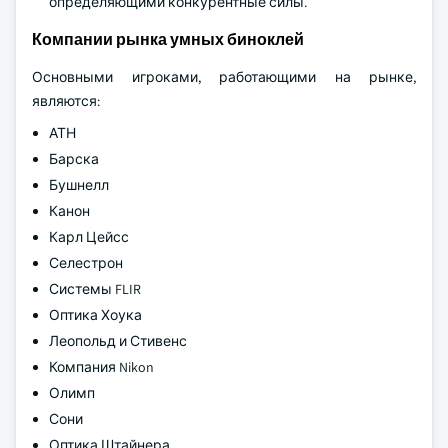
определяющими конкурентные силы.
Компании рынка умных биноклей
Основными игроками, работающими на рынке,
являются:
АТН
Барска
Бушнелл
Канон
Карл Цейсс
Селестрон
Системы FLIR
Оптика Хоука
Леопольд и Стивенс
Компания Nikon
Олимп
Сони
Оптика Штайнера