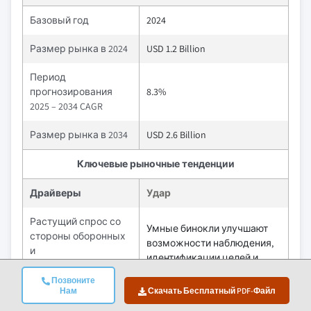
Базовый год
2024
Размер рынка в 2024
USD 1.2 Billion
Период
прогнозирования
8.3%
2025 – 2034 CAGR
Размер рынка в 2034
USD 2.6 Billion
Ключевые рыночные тенденции
Драйверы
Удар
Растущий спрос со
Умные бинокли улучшают
стороны оборонных
возможности наблюдения,
и
идентификации целей и
правоохранительных
ночного видения
органов
Позвоните
Нам
Скачать Бесплатный PDF-Файл
Растущий интерес
Рост приключенческого