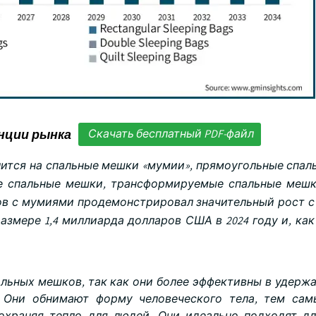
нции рынка
Скачать бесплатный PDF-файл
лится на спальные мешки «мумии», прямоугольные спал
е спальные мешки, трансформируемые спальные мешк
в с мумиями продемонстрировал значительный рост с 2
азмере 1,4 миллиарда долларов США в 2024 году и, как
ьных мешков, так как они более эффективны в удержа
. Они обнимают форму человеческого тела, тем са
охраняя тепло для людей. Они идеально подходят д