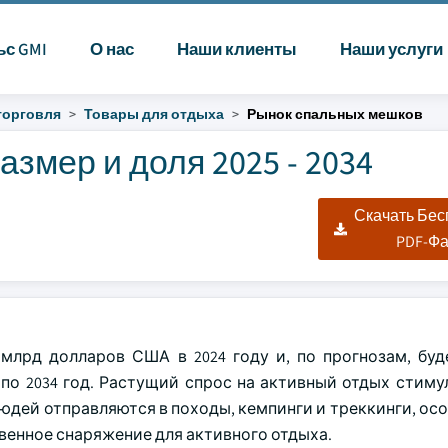
ьс GMI
О нас
Наши клиенты
Наши услуги
торговля
Товары для отдыха
Рынок спальных мешков
змер и доля 2025 - 2034
Скачать Бе
PDF-Ф
млрд долларов США в 2024 году и, по прогнозам, буд
 по 2034 год. Растущий спрос на активный отдых стиму
юдей отправляются в походы, кемпинги и треккинги, ос
твенное снаряжение для активного отдыха.