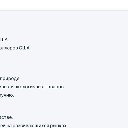
 США
 долларов США
 природе.
ивых и экологичных товаров.
лучию.
дстве.
ей на развивающихся рынках.