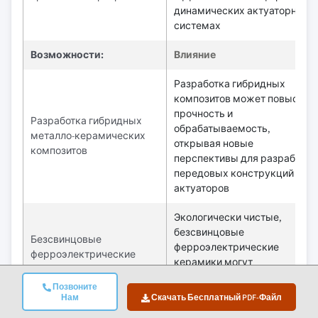
динамических актуаторных
системах
Возможности:
Влияние
Разработка гибридных
композитов может повысить
прочность и
Разработка гибридных
обрабатываемость,
металло-керамических
открывая новые
композитов
перспективы для разработки
передовых конструкций
актуаторов
Экологически чистые,
безсвинцовые
Безсвинцовые
ферроэлектрические
ферроэлектрические
керамики могут
системы для
соответствовать
соответствия
Позвоните
нормативным требованиям и
Нам
Скачать Бесплатный PDF-Файл
экологическим
расширять рыночные
требованиям