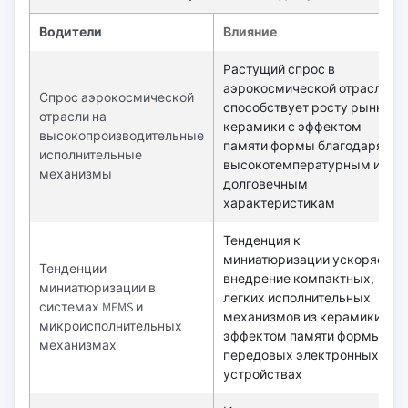
Водители
Влияние
Растущий спрос в
аэрокосмической отрасли
Спрос аэрокосмической
способствует росту рынка
отрасли на
керамики с эффектом
высокопроизводительные
памяти формы благодаря их
исполнительные
высокотемпературным и
механизмы
долговечным
характеристикам
Тенденция к
миниатюризации ускоряет
Тенденции
внедрение компактных,
миниатюризации в
легких исполнительных
системах MEMS и
механизмов из керамики с
микроисполнительных
эффектом памяти формы в
механизмах
передовых электронных
устройствах