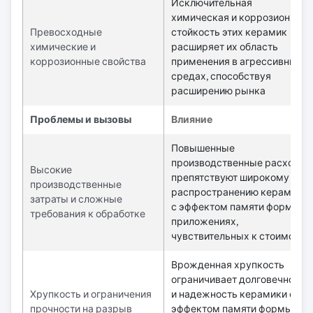
Исключительная
химическая и коррозионная
Превосходные
стойкость этих керамик
химические и
расширяет их область
коррозионные свойства
применения в агрессивных
средах, способствуя
расширению рынка
Проблемы и вызовы
Влияние
Повышенные
производственные расходы
Высокие
препятствуют широкому
производственные
распространению керамики
затраты и сложные
с эффектом памяти формы в
требования к обработке
приложениях,
чувствительных к стоимости
Врожденная хрупкость
ограничивает долговечность
Хрупкость и ограничения
и надежность керамики с
прочности на разрыв
эффектом памяти формы в