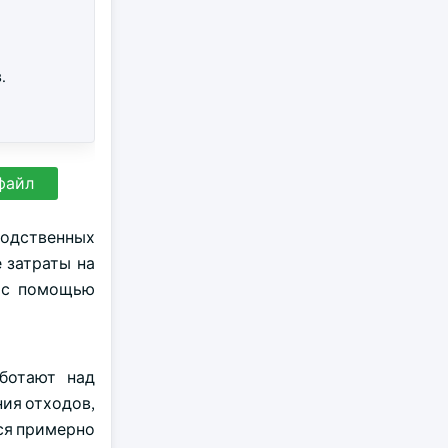
.
файл
водственных
 затраты на
я с помощью
ботают над
ия отходов,
тся примерно