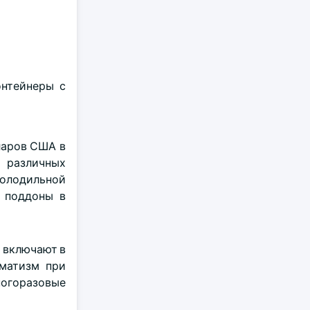
онтейнеры с
ларов США в
 различных
холодильной
ь поддоны в
о включают в
вматизм при
ногоразовые