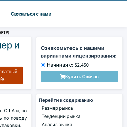
Связаться с нами
(RTP)
мер и
Ознакомьтесь с нашими
вариантами лицензирования:
Начиная с: $2,450
сплатный
Купить Сейчас
айл
Перейти к содержанию
Размер рынка
в США и, по
Тенденции рынка
ь по поводу
Анализ рынка
упаковки.