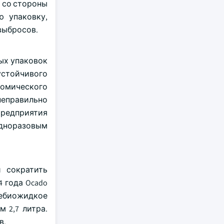
я со стороны
ю упаковку,
выбросов.
ых упаковок
устойчивого
номического
еправильно
Предприятия
одноразовым
 сократить
 года Ocado
небиожидкое
 2,7 литра.
в.