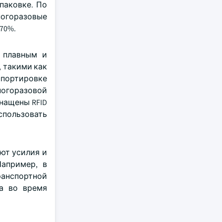
паковке. По
ногоразовые
70%.
е плавным и
, такими как
спортировке
ногоразовой
нащены RFID
использовать
ют усилия и
апример, в
транспортной
а во время