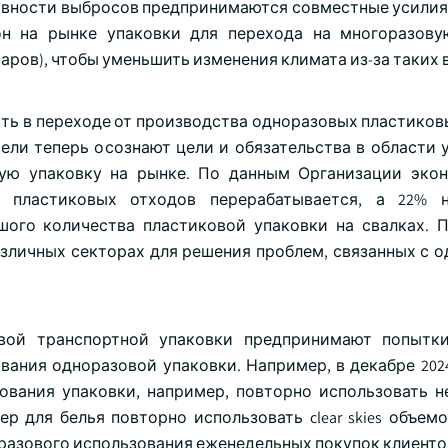
енсивности выбросов предпринимаются совместные усили
он на рынке упаковки для перехода на многоразову
ров), чтобы уменьшить изменения климата из-за таких 
сть в переходе от производства одноразовых пластиков
ли теперь осознают цели и обязательства в области 
вую упаковку на рынке. По данным Организации эко
% пластиковых отходов перерабатывается, а 22% н
шого количества пластиковой упаковки на свалках. 
зличных секторах для решения проблем, связанных с 
вой транспортной упаковки предпринимают попытки
вания одноразовой упаковки. Например, в декабре 2024
зования упаковки, например, повторно использовать 
 для белья повторно использовать clear skies объемом
 разового использования еженедельных покупок клиенто