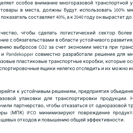
уделяет особое внимание многоразовой транспортной у
 товары в места, должны будут использовать 100% м
оказатель составляет 40%, а к 2040 году он вырастет до 
чество, чтобы сделать логистический сектор боле
ние с обязательствами в области устойчивого развития
ению выбросов CO2 за счет экономии места при тран
 и Parrdekopper совместно разработали решение для м
азовые пластиковые транспортные коробки, которые ос
анспортировочные ящики нелегко отследить и их можно 
перейти к устойчивым решениям, предприятия объединя
азовой упаковки для транспортировки продукции. Н
аключили партнерство, чтобы отказаться от одноразовой 
неры (МПК) IFCO минимизируют повреждение продукт
пищевых отходов и повышению общей эффективности.