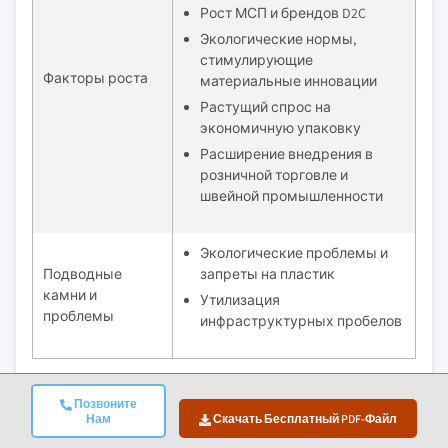
Рост МСП и брендов D2C
Экологические нормы,
стимулирующие
Факторы роста
материальные инновации
Растущий спрос на
экономичную упаковку
Расширение внедрения в
розничной торговле и
швейной промышленности
Экологические проблемы и
Подводные
запреты на пластик
камни и
Утилизация
проблемы
инфраструктурных пробелов
Каковы возможности роста на этом рынке?
Позвоните
Скачать бесплатный PDF-файл
Нам
Скачать Бесплатный PDF-Файл