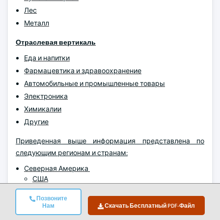
Лес
Металл
Отраслевая вертикаль
Еда и напитки
Фармацевтика и здравоохранение
Автомобильные и промышленные товары
Электроника
Химикалии
Другие
Приведенная выше информация представлена по
следующим регионам и странам:
Северная Америка
США
Канада
Позвоните
Европа
Нам
Скачать Бесплатный PDF-Файл
Германия