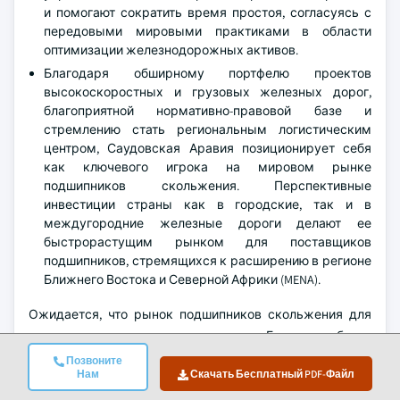
и помогают сократить время простоя, согласуясь с
передовыми мировыми практиками в области
оптимизации железнодорожных активов.
Благодаря обширному портфелю проектов
высокоскоростных и грузовых железных дорог,
благоприятной нормативно-правовой базе и
стремлению стать региональным логистическим
центром, Саудовская Аравия позиционирует себя
как ключевого игрока на мировом рынке
подшипников скольжения. Перспективные
инвестиции страны как в городские, так и в
междугородние железные дороги делают ее
быстрорастущим рынком для поставщиков
подшипников, стремящихся к расширению в регионе
Ближнего Востока и Северной Африки (MENA).
Ожидается, что рынок подшипников скольжения для
железнодорожного транспорта в Бразилии будет
демонстрировать значительный и многообещающий
Позвоните
Нам
Скачать Бесплатный PDF-Файл
рост с 2025 по 2034 год.