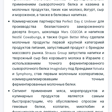
применением сывороточного белка и казеина в
молочных продуктах, таких как молоко, йогурт, сыр
и мороженое, а также в белковых напитках.
Коммерческие партнерства Perfect Day с Unilever для
производства безлактозного замороженного
десерта Breyers, шоколада Mars CO2COA и напитков
Nestlé Cowabunga, а также Orgain Better Whey сделали
молочные продукты первой крупной категорией
продуктов питания, запустившей продукт с брендом
массового рынка. Strauss Group запустила напитки и
творожный сыр без коровьего молока в Израиле с
использованием точного ферментированного
сывороточного белка Imagindairy под брендами Yotvata
и Symphony, став первым молочным кооперативом,
коммерциализировавшим точные
ферментированные молочные белки.
Сегмент применения мяса, морепродуктов и
кулинарных продуктов является самым
быстрорастущим, что обусловлено спросом на
гемовые белки, коллаген, миоглобин и
функциональные пептиды, которые улучшают вкус,