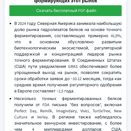
формирующих этот рынок
Скачать бесплатный PDF-файл
В 2024 году Северная Америка занимала наибольшую
долю рынка гидролизатов белков на основе точного
ферментирования, составляющую примерно 41,9%,
что в основном обусловлено развитым
биотехнологическим экосистемой, регуляторной
поддержкой и концентрацией лидеров рынка
точного ферментирования. В Соединенных Штатах
(США) пути уведомления GRAS обеспечивают более
упрощенный выход на рынок, позволяя сократить
сроки обработки заявок до ~10-12 месяцев, тогда как
среднее время получения регуляторного одобрения
в Европе составляет ~2,5 года.
Несколько точных ферментированных белков
получили от FDA письма "без вопросов", включая
Perfect Day, Remilk, Imagindairy, Vivici, TurtleTree, New
Culture и Verley. В регионе также наблюдалось
значительное венчурное инвестирование, с более
чем 4 миллиардами долларов США,