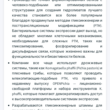
человеко-подобными или оптимизированными
структурами для создания гидролизатов лучшего
качества становится все более популярным
благодаря продвинутым методам гликоинженерии и
посттрансляционным модификациям (PTM).
Бактериальные системы экспрессии дают выход, но
не обладают многими клеточными механизмами,
необходимыми для сложных PTM, таких как
гликозилирование, фосфорилирование и
дисульфидные связи, которые жизненно важны для
функциональности и биоактивности белков.
Компании все чаще используют дрожжевые
системы, такие как Komagataella phaffii (Pichia pastoris) и
плесневые грибы, которые позволяют проводить
млекопитающие-подобные PTM, что привело к
недавнему выпуску OPENPichia — лицензионно-
свободной платформы и набора инструментов K.
phaffii, которые помогают демократизировать доступ
к высокопроизводительным системам экспрессии.
Разрабатываются гликоинженерные штаммы для