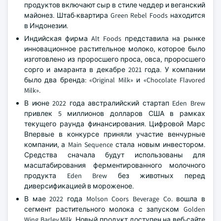
продуктов включают сыр в стиле чеддер и веганский
майонез. Штаб-квартира Green Rebel Foods находится
в Индонезии.
Индийская фирма Alt Foods представила на рынке
инновационное растительное молоко, которое было
изготовлено из проросшего проса, овса, проросшего
сорго и амаранта в декабре 2021 года. У компании
было два бренда: «Original Milk» и «Chocolate Flavored
Milk».
В июне 2022 года австралийский стартап Eden Brew
привлек 5 миллионов долларов США в рамках
текущего раунда финансирования. Цифровой Марс
Впервые в конкурсе приняли участие венчурные
компании, а Main Sequence стала новым инвестором.
Средства сначала будут использованы для
масштабирования ферментированного молочного
продукта Eden Brew без животных перед
диверсификацией в мороженое.
В мае 2022 года Molson Coors Beverage Co. вошла в
сегмент растительного молока с запуском Golden
Wing Barley Milk. Новый продукт доступен на веб-сайте