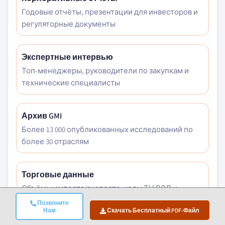
Годовые отчёты, презентации для инвесторов и
регуляторные документы
Экспертные интервью
Топ-менеджеры, руководители по закупкам и
технические специалисты
Архив GMI
Более 13 000 опубликованных исследований по
более 30 отраслям
Торговые данные
Объёмы импорта/экспорта, коды ТН ВЭД и
таможенные записи
Позвоните
Нам
Скачать Бесплатный PDF-Файл