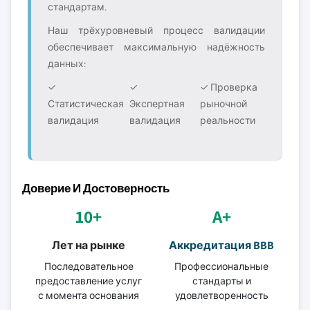
стандартам.
Наш трёхуровневый процесс валидации
обеспечивает максимальную надёжность
данных:
✓
✓
✓ Проверка
Статистическая
Экспертная
рыночной
валидация
валидация
реальности
Доверие И Достоверность
10+
A+
Лет на рынке
Аккредитация BBB
Последовательное
Профессиональные
предоставление услуг
стандарты и
с момента основания
удовлетворенность