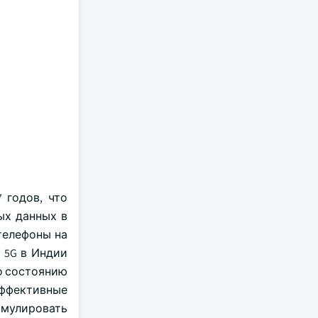
 годов, что
ых данных в
 телефоны на
а 5G в Индии
о состоянию
эффективные
имулировать