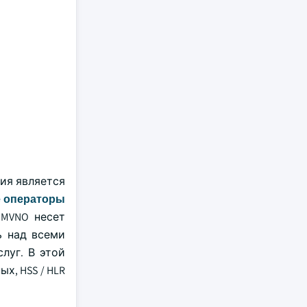
ия является
е операторы
к MVNO несет
ь над всеми
луг. В этой
х, HSS / HLR