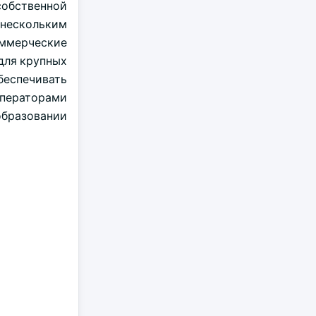
собственной
 нескольким
оммерческие
для крупных
беспечивать
операторами
образовании