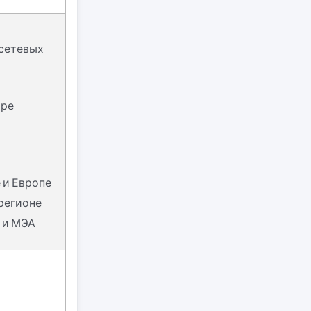
 сетевых
ире
 и Европе
 регионе
 и МЭА