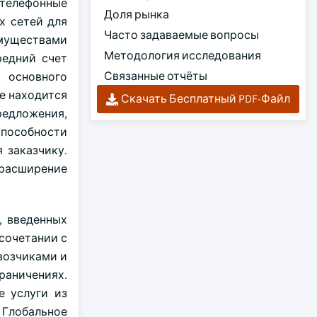
 телефонные
Доля рынка
х сетей для
Часто задаваемые вопросы
муществами
Методология исследования
редний счет
Связанные отчёты
 основного
ие находится
Скачать Бесплатный PDF-Файл
редложения,
способности
 заказчику.
 расширение
, введенных
сочетании с
возчиками и
раничениях.
е услуги из
 Глобальное