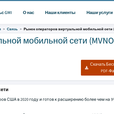
ьс GMI
О нас
Наши клиенты
Наши услуги
и
Связь
Рынок операторов виртуальной мобильной сети 
льной мобильной сети (MVNO
Скачать Бе
PDF-Ф
сети
в США в 2020 году и готов к расширению более чем на 9%