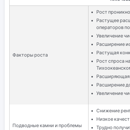
Рост проникно
Растущее расш
операторов по
Увеличение чи
Расширение ис
Растущая кон
Факторы роста
Рост спроса на
Тихоокеанско
Расширяющаяс
Расширение до
Увеличение чи
Снижение рен
Низкое качест
Подводные камни и проблемы
Трудно получи