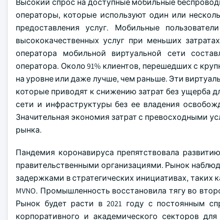
Высокий спрос на доступные мобильные беспроводн
операторы, которые используют один или нескол
предоставления услуг. Мобильные пользовател
высококачественных услуг при меньших затратах.
оператора мобильной виртуальной сети состав
оператора. Около 91% клиентов, перешедших с круп
на уровне или даже лучше, чем раньше. Эти виртуа
которые приводят к снижению затрат без ущерба д
сети и инфраструктуры без ее владения освобожд
Значительная экономия затрат с превосходными 
рынка.
Пандемия коронавируса препятствовала развитию 
правительственными организациями. Рынок наблюдал
задержками в стратегических инициативах, таких 
MVNO. Промышленность восстановила тягу во второ
Рынок будет расти в 2021 году с постоянным с
корпоративного и академического секторов для