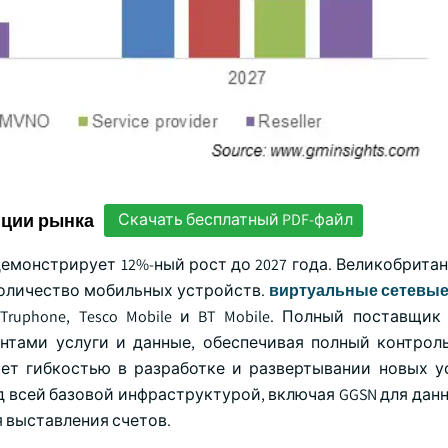
нции рынка
Скачать бесплатный PDF-файл
емонстрирует 12%-ный рост до 2027 года. Великобритан
оличество мобильных устройств.
виртуальные сетевы
ile, Truphone, Tesco Mobile и BT Mobile. Полный поставщи
ентами услуги и данные, обеспечивая полный контрол
ет гибкостью в разработке и развертывании новых ус
всей базовой инфраструктурой, включая GGSN для данны
я выставления счетов.