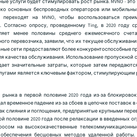
ые услуги будет стимулировать рост рынка. MVNO - это
ько основных беспроводных операторов или мобильны
и переходят на MVNO, чтобы воспользоваться преи
 Согласно опросу, проведенному Ting, в 2020 году с
ляет менее половины среднего ежемесячного счета
ного перевозчика, заявили, что их текущее обслуживан
льные сети предоставляют более конкурентоспособные п
ля качества обслуживания. Использование пропускной 
ает значительные затраты, которые затем передаются
услугами является ключевым фактором, стимулирующим
рынка в первой половине 2020 года из-за блокировок
 временное падение из-за сбоев в цепочке поставок в 
как слияния и поглощения, предпринятые крупными пере
й половине 2020 года после релаксации в введенных ог
просом на высококачественные телекоммуникационны
 обеспечения бесшовных методов удаленной работы.