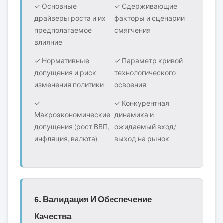
✓ Основные
✓ Сдерживающие
драйверы роста и их
факторы и сценарии
предполагаемое
смягчения
влияние
✓ Нормативные
✓ Параметр кривой
допущения и риск
технологического
изменения политики
освоения
✓
✓ Конкурентная
Макроэкономические
динамика и
допущения (рост ВВП,
ожидаемый вход/
инфляция, валюта)
выход на рынок
6. Валидация И Обеспечение
Качества