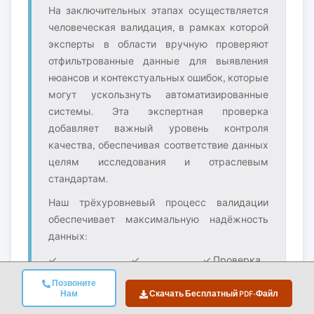
На заключительных этапах осуществляется
человеческая валидация, в рамках которой
эксперты в области вручную проверяют
отфильтрованные данные для выявления
нюансов и контекстуальных ошибок, которые
могут ускользнуть автоматизированные
системы. Эта экспертная проверка
добавляет важный уровень контроля
качества, обеспечивая соответствие данных
целям исследования и отраслевым
стандартам.
Наш трёхуровневый процесс валидации
обеспечивает максимальную надёжность
данных:
✓
✓
✓ Проверка
Статистическая
Экспертная
рыночной
Позвоните
валидация
валидация
реальности
Нам
Скачать Бесплатный PDF-Файл