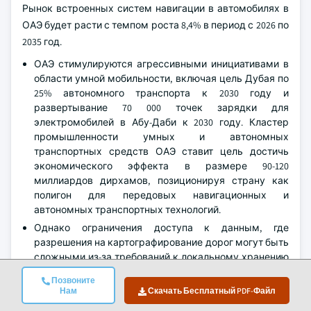
Рынок встроенных систем навигации в автомобилях в
ОАЭ будет расти с темпом роста 8,4% в период с 2026 по
2035 год.
ОАЭ стимулируются агрессивными инициативами в
области умной мобильности, включая цель Дубая по
25% автономного транспорта к 2030 году и
развертывание 70 000 точек зарядки для
электромобилей в Абу-Даби к 2030 году. Кластер
промышленности умных и автономных
транспортных средств ОАЭ ставит цель достичь
экономического эффекта в размере 90-120
миллиардов дирхамов, позиционируя страну как
полигон для передовых навигационных и
автономных транспортных технологий.
Однако ограничения доступа к данным, где
разрешения на картографирование дорог могут быть
сложными из-за требований к локальному хранению
данных и ограничений на фотографирование
Позвоните
правительственных и военных зданий, создают
Нам
Скачать Бесплатный PDF-Файл
регуляторную сложность для поставщиков