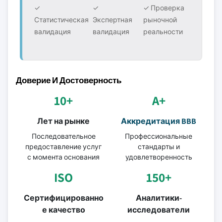
✓
✓
✓ Проверка
Статистическая
Экспертная
рыночной
валидация
валидация
реальности
Доверие И Достоверность
10+
A+
Лет на рынке
Аккредитация BBB
Последовательное
Профессиональные
предоставление услуг
стандарты и
с момента основания
удовлетворенность
ISO
150+
Сертифицированно
Аналитики-
е качество
исследователи