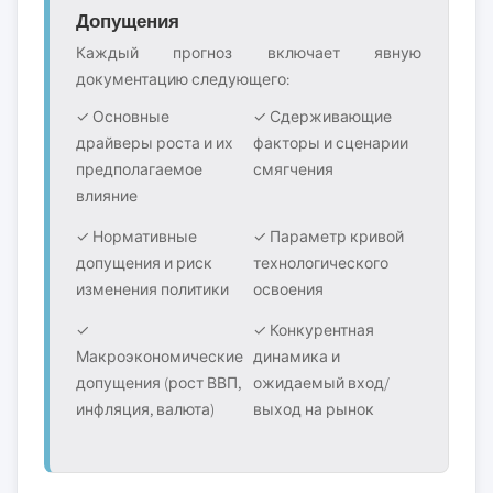
Допущения
Каждый прогноз включает явную
документацию следующего:
✓ Основные
✓ Сдерживающие
драйверы роста и их
факторы и сценарии
предполагаемое
смягчения
влияние
✓ Нормативные
✓ Параметр кривой
допущения и риск
технологического
изменения политики
освоения
✓
✓ Конкурентная
Макроэкономические
динамика и
допущения (рост ВВП,
ожидаемый вход/
инфляция, валюта)
выход на рынок