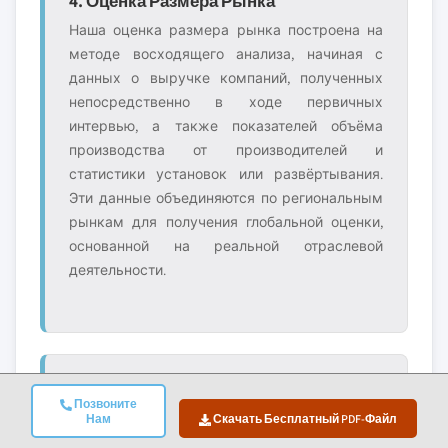
4. Оценка Размера Рынка
Наша оценка размера рынка построена на
методе восходящего анализа, начиная с
данных о выручке компаний, полученных
непосредственно в ходе первичных
интервью, а также показателей объёма
производства от производителей и
статистики установок или развёртывания.
Эти данные объединяются по региональным
рынкам для получения глобальной оценки,
основанной на реальной отраслевой
деятельности.
5. Модель Прогноза И Ключевые
Позвоните
Нам
Скачать Бесплатный PDF-Файл
Допущения