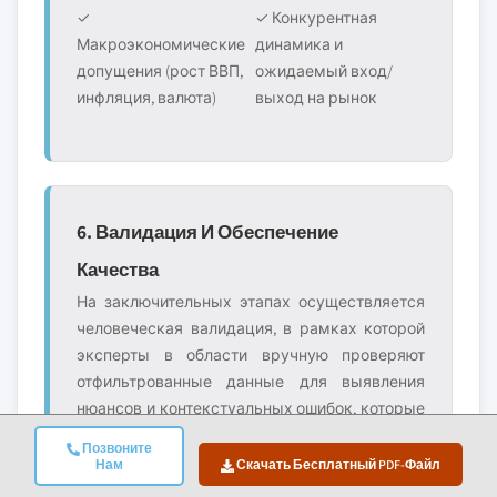
✓
✓ Конкурентная
Макроэкономические
динамика и
допущения (рост ВВП,
ожидаемый вход/
инфляция, валюта)
выход на рынок
6. Валидация И Обеспечение
Качества
На заключительных этапах осуществляется
человеческая валидация, в рамках которой
эксперты в области вручную проверяют
отфильтрованные данные для выявления
нюансов и контекстуальных ошибок, которые
могут ускользнуть автоматизированные
Позвоните
системы. Эта экспертная проверка
Нам
Скачать Бесплатный PDF-Файл
добавляет важный уровень контроля