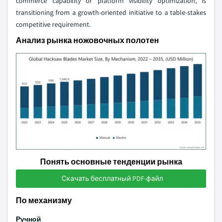
commerce capability or platform visibility optimization, is
transitioning from a growth-oriented initiative to a table-stakes
competitive requirement.
Анализ рынка ножовочных полотен
Понять основные тенденции рынка
Скачать бесплатный PDF-файл
По механизму
Ручной