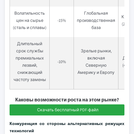
Волатильность
Глобальная
Кратк
цен на сырье
-15%
производственная
(2 год
(сталь и сплавы)
база
Длительный
срок службы
Зрелые рынки,
премиальных
включая
Долг
-10%
лезвий,
Северную
(4 год
снижающий
Америку и Европу
частоту замены
Каковы возможности роста на этом рынке?
Скачать бесплатный PDF-файл
Конкуренция со стороны альтернативных режущих
технологий