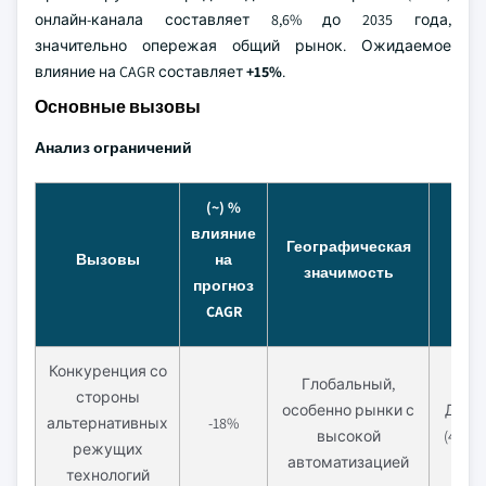
онлайн-канала составляет 8,6% до 2035 года,
значительно опережая общий рынок. Ожидаемое
влияние на CAGR составляет
+15%
.
Основные вызовы
Анализ ограничений
(~) %
влияние
Географическая
Вре
Вызовы
на
значимость
р
прогноз
CAGR
Конкуренция со
Глобальный,
стороны
особенно рынки с
Долг
альтернативных
-18%
высокой
(4 год
режущих
автоматизацией
технологий