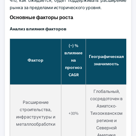
что, как ожидается, будет поддерживать расширение
рынка за пределами исторического уровня.
Основные факторы роста
Анализ влияния факторов
(~) %
влияние
Географическая
Фактор
на
значимость
р
прогноз
CAGR
Глобальный,
сосредоточен в
Расширение
Азиатско-
строительства,
Ср
+30%
Тихоокеанском
инфраструктуры и
регионе и
металлообработки
Северной
Америке