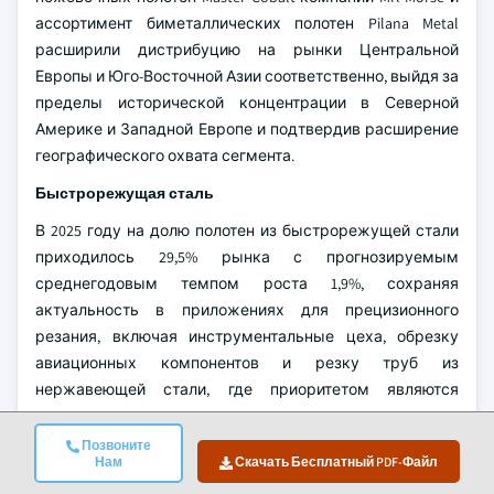
ассортимент биметаллических полотен Pilana Metal
расширили дистрибуцию на рынки Центральной
Европы и Юго-Восточной Азии соответственно, выйдя за
пределы исторической концентрации в Северной
Америке и Западной Европе и подтвердив расширение
географического охвата сегмента.
Быстрорежущая сталь
В 2025 году на долю полотен из быстрорежущей стали
приходилось 29,5% рынка с прогнозируемым
среднегодовым темпом роста 1,9%, сохраняя
актуальность в приложениях для прецизионного
резания, включая инструментальные цеха, обрезку
авиационных компонентов и резку труб из
нержавеющей стали, где приоритетом являются
точность размеров и чистота кромки, а не скорость
резания.
Позвоните
Нам
Скачать Бесплатный PDF-Файл
Легированная сталь