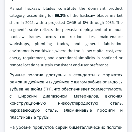
Manual hacksaw blades constitute the dominant product
category, accounting for
66.3%
of the hacksaw blades market
share in 2025, with a projected CAGR of
3%
through 2035. The
segment's scale reflects the pervasive deployment of manual
hacksaw frames across construction sites, maintenance
workshops, plumbing trades, and general fabrication
environments worldwide, where the tool's low capital cost, zero
energy requirement, and operational simplicity in confined or
remote locations sustain consistent end-user preference.
Ручные полотна доступны в стандартных форматах
рамок 10 дюймов и 12 дюймов с шагом зубьев от 14 до 32
зубьев на дюйм (TPI), что обеспечивает совместимость
с широким диапазоном материалов, включая
конструкционную низкоуглеродистую сталь,
нержавеющую сталь, алюминиевые профили и
пластиковые трубы.
На уровне продуктов серии биметаллических полотен