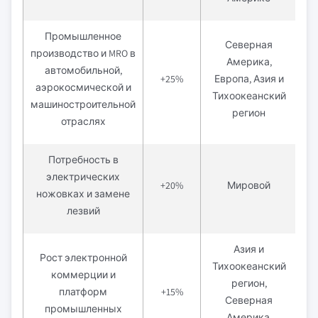
Промышленное
Северная
производство и MRO в
Америка,
автомобильной,
Д
+25%
Европа, Азия и
аэрокосмической и
(4
Тихоокеанский
машиностроительной
регион
отраслях
Потребность в
электрических
Ср
+20%
Мировой
ножовках и замене
лезвий
Азия и
Рост электронной
Тихоокеанский
коммерции и
регион,
Кр
платформ
+15%
Северная
(2
промышленных
Америка,