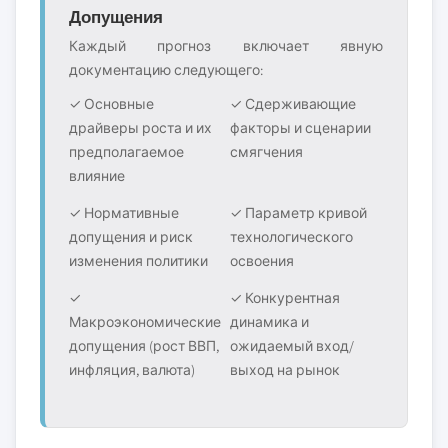
Допущения
Каждый прогноз включает явную
документацию следующего:
✓ Основные
✓ Сдерживающие
драйверы роста и их
факторы и сценарии
предполагаемое
смягчения
влияние
✓ Нормативные
✓ Параметр кривой
допущения и риск
технологического
изменения политики
освоения
✓
✓ Конкурентная
Макроэкономические
динамика и
допущения (рост ВВП,
ожидаемый вход/
инфляция, валюта)
выход на рынок