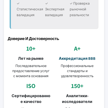
✓
✓
✓ Проверка
Статистическая
Экспертная
рыночной
валидация
валидация
реальности
Доверие И Достоверность
10+
A+
Лет на рынке
Аккредитация BBB
Последовательное
Профессиональные
предоставление услуг
стандарты и
с момента основания
удовлетворенность
ISO
150+
Сертифицированно
Аналитики-
е качество
исследователи