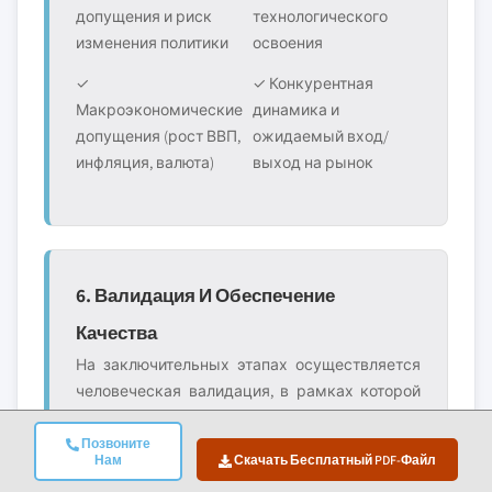
допущения и риск
технологического
изменения политики
освоения
✓
✓ Конкурентная
Макроэкономические
динамика и
допущения (рост ВВП,
ожидаемый вход/
инфляция, валюта)
выход на рынок
6. Валидация И Обеспечение
Качества
На заключительных этапах осуществляется
человеческая валидация, в рамках которой
эксперты в области вручную проверяют
отфильтрованные данные для выявления
Позвоните
Нам
Скачать Бесплатный PDF-Файл
нюансов и контекстуальных ошибок, которые