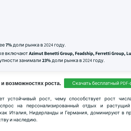
лее
7%
доли рынка в 2024 году.
нке включают
Azimut Benetti Group, Feadship, Ferretti Group, L
купности занимали
23%
доли рынка в 2024 году.
 и возможностях роста.
Скачать бесплатный PDF-
т устойчивый рост, чему способствует рост числ
спрос на персонализированный отдых и растущий
как Италия, Нидерланды и Германия, доминируют в п
тву и наследию.