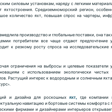
ским силовым установкам, наряду с легкими материал
т яхтостроения. Средиземноморский регион, особен
шое количество яхт, повышая спрос на чартеры, инф
замедлила производство и глобальные поставки, она та
демии потребители все чаще отдают предпочтение 
одит к резкому росту спроса на исследовательские 
ючая ограничения на выбросы и целевые показатели 
нновациям с использованием экологически чистых т
ов. Растущий интерес к водородным и солнечным яхт
урс».
аций и дизайна для роскошных
яхт,
где компании 
лектуальную навигацию и бортовые системы комфорта с
ческими фирмами и дизайнерами интерьеров открывае