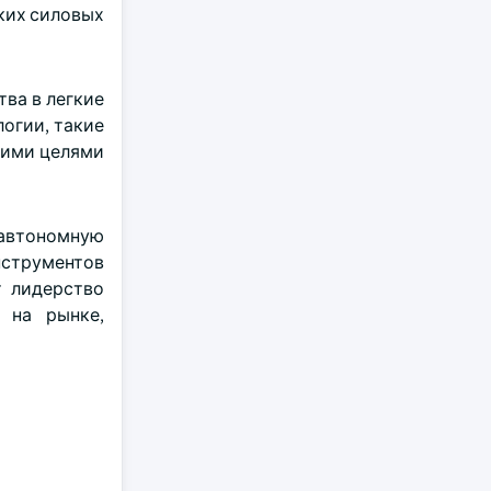
ких силовых
ва в легкие
огии, такие
кими целями
 автономную
нструментов
 лидерство
 на рынке,