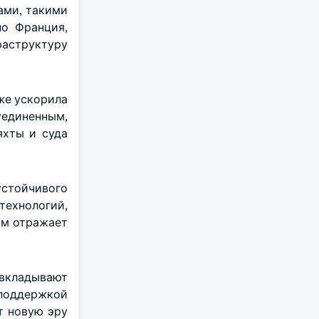
ами, такими
но Франция,
раструктуру
кже ускорила
уединенным,
яхты и суда
устойчивого
ехнологий,
ам отражает
вкладывают
 поддержкой
т новую эру