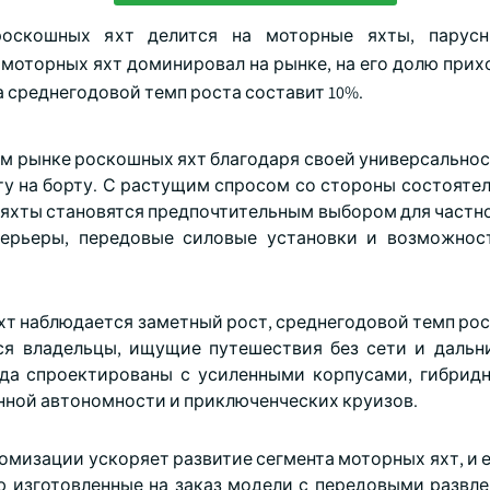
роскошных яхт делится на моторные яхты, парус
моторных яхт доминировал на рынке, на его долю прих
ода среднегодовой темп роста составит 10%.
м рынке роскошных яхт благодаря своей универсальнос
у на борту. С растущим спросом со стороны состояте
 яхты становятся предпочтительным выбором для частно
терьеры, передовые силовые установки и возможнос
хт наблюдается заметный рост, среднегодовой темп рос
тся владельцы, ищущие путешествия без сети и дальн
уда спроектированы с усиленными корпусами, гибрид
нной автономности и приключенческих круизов.
омизации ускоряет развитие сегмента моторных яхт, и 
 изготовленные на заказ модели с передовыми развл