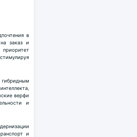
дпочтения в
на заказ и
 приоритет
стимулируя
с гибридным
интеллекта,
йские верфи
ельности и
одернизации
ранспорт и