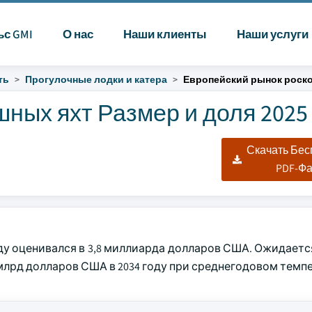
ьс GMI
О нас
Наши клиенты
Наши услуги
ть
Прогулочные лодки и катера
Европейский рынок роск
ных яхт Размер и доля 2025 
|
Скачать Бе
PDF-Ф
ду оценивался в 3,8 миллиарда долларов США. Ожидаетс
4 млрд долларов США в 2034 году при среднегодовом темпе