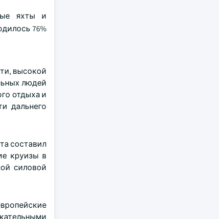
ные яхты и
одилось 76%
ти, высокой
льных людей
го отдыха и
ти дальнего
та составил
ие круизы в
ной силовой
европейские
екательными