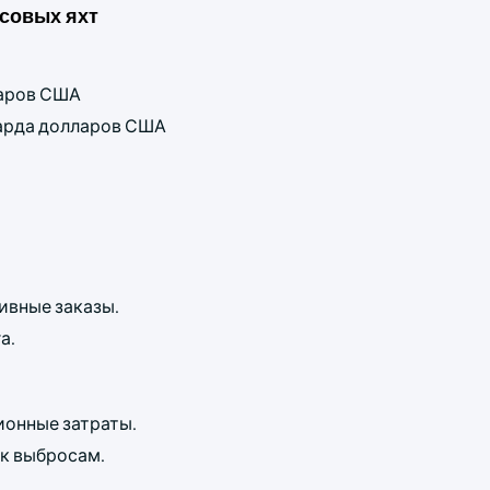
совых яхт
ларов США
лиарда долларов США
ивные заказы.
а.
ионные затраты.
к выбросам.