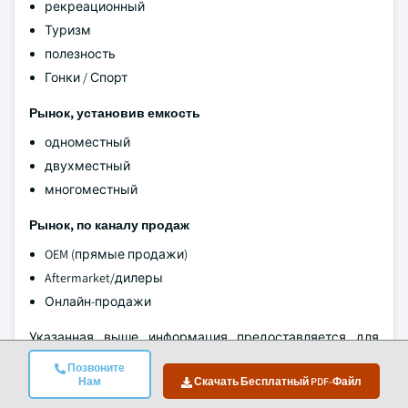
рекреационный
Туризм
полезность
Гонки / Спорт
Рынок, установив емкость
одноместный
двухместный
многоместный
Рынок, по каналу продаж
OEM (прямые продажи)
Aftermarket/дилеры
Онлайн-продажи
Указанная выше информация предоставляется для
следующих регионов и стран:
Позвоните
Нам
Скачать Бесплатный PDF-Файл
Северная Америка
США.