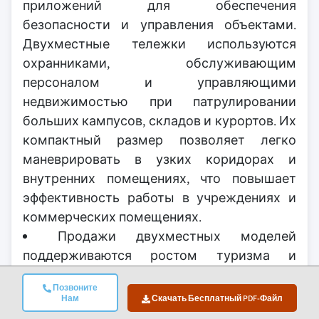
приложений для обеспечения
безопасности и управления объектами.
Двухместные тележки используются
охранниками, обслуживающим
персоналом и управляющими
недвижимостью при патрулировании
больших кампусов, складов и курортов. Их
компактный размер позволяет легко
маневрировать в узких коридорах и
внутренних помещениях, что повышает
эффективность работы в учреждениях и
коммерческих помещениях.
Продажи двухместных моделей
поддерживаются ростом туризма и
аренды для отдыха. Пляжные курорты,
Позвоните
тематические парки и другие курорты
Нам
Скачать Бесплатный PDF-Файл
обычно предоставляют небольшие