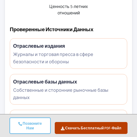
Ценность 5-летних
отношений
Проверенные Источники Данных
Отраслевые издания
Журналы и торговая пресса в сфере
безопасности и обороны
Отраслевые базы данных
Собственные и сторонние рыночные базы
данных
Нормативные документы
Позвоните
Государственные закупочные записи и
Нам
Скачать Бесплатный PDF-Файл
политические документы