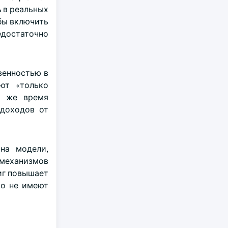
 в реальных
бы включить
достаточно
венностью в
ют «только
о же время
 доходов от
на модели,
 механизмов
иг повышает
то не имеют