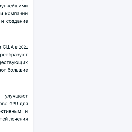
рупнейшими
 Эти компании
 и создание
 США в 2021
реобразуют
уществующих
зуют большие
и улучшают
ове GPU для
ективным и
тей лечения