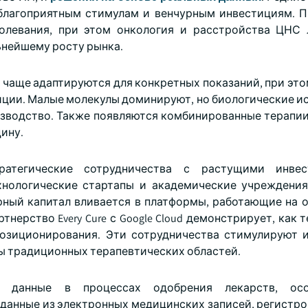
 благоприятным стимулам и венчурным инвестициям. 
болевания, при этом онкология и расстройства ЦНС
ьнейшему росту рынка.
 чаще адаптируются для конкретных показаний, при это
иции. Малые молекулы доминируют, но биологические и
изводство. Также появляются комбинированные терапии
ину.
ратегические сотрудничества с растущими инве
хнологические стартапы и академические учреждени
рный капитал вливается в платформы, работающие на о
нерство Every Cure с Google Cloud демонстрирует, как 
озиционирования. Эти сотрудничества стимулируют 
ы традиционных терапевтических областей.
 данные в процессах одобрения лекарств, ос
данные из электронных медицинских записей, регистро