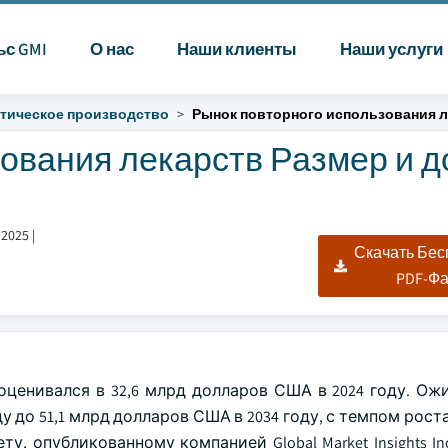
ьс GMI
О нас
Наши клиенты
Наши услуги
тическое производство
Рынок повторного использования л
ования лекарств Размер и д
 2025
|
Скачать Бе
PDF-Ф
ценивался в 32,6 млрд долларов США в 2024 году. Ожи
 до 51,1 млрд долларов США в 2034 году, с темпом роста 
, опубликованному компанией Global Market Insights In