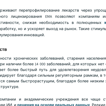
ерживают перепрофилирование лекарств через упро
вного лицензирования EMA позволяют компаниям ис
ктивности, снижая необходимость в полноценных
азработку, но и ускоряет выход на рынок. Такие стиму
мулирования инноваций.
ств
ности хронических заболеваний, старения населени
ри наличии более 14 000 заболеваний, для которых нет
ает более быстрый путь для удовлетворения неудов
идирует благодаря сильным регуляторным рамкам, в т
тся самым быстрорастущим, благодаря более низким 
труктуре.
компании и академические учреждения все чаще с
ове ИИ, и
решения на основе реальных данных
. Редки