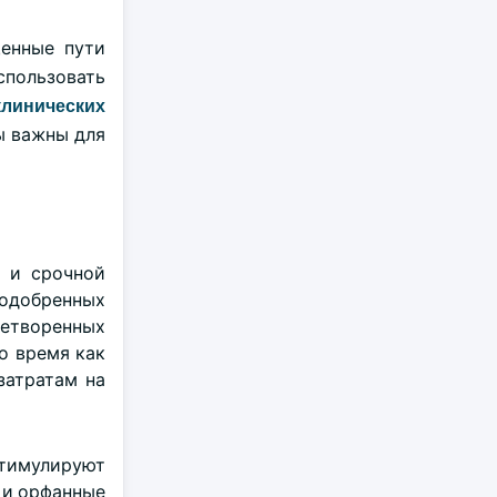
щенные пути
пользовать
клинических
лы важны для
я и срочной
 одобренных
летворенных
о время как
затратам на
тимулируют
е и орфанные