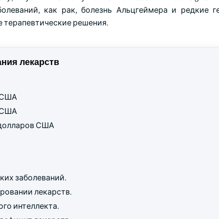
болеваний, как рак, болезнь Альцгеймера и редкие г
е терапевтические решения.
ния лекарств
в США
в США
д долларов США
ких заболеваний.
ровании лекарств.
ого интеллекта.