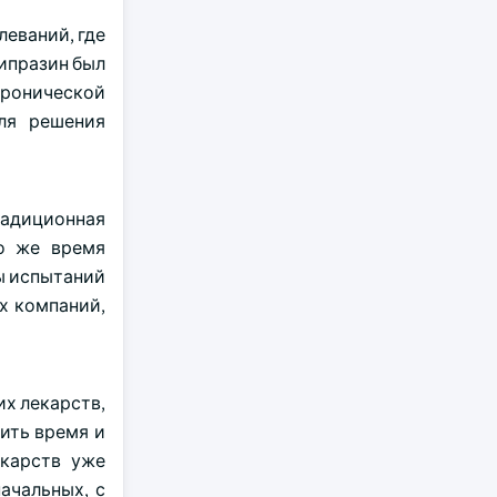
еваний, где
ипразин был
хронической
ля решения
радиционная
то же время
ы испытаний
х компаний,
х лекарств,
ить время и
екарств уже
ачальных, с