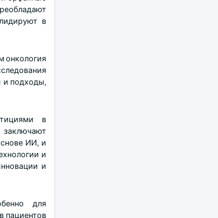
Преобладают
 лидируют в
м онкология
сследования
 и подходы,
стициями в
я заключают
снове ИИ, и
технологии и
инновации и
обенно для
в пациентов