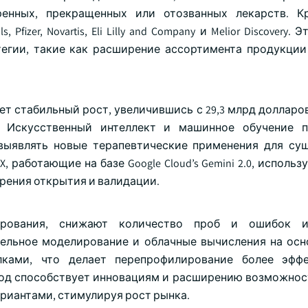
ренных, прекращенных или отозванных лекарств. К
Pfizer, Novartis, Eli Lilly and Company и Melior Discovery.
тегии, такие как расширение ассортимента продукции
 стабильный рост, увеличившись с 29,3 млрд долларов
. Искусственный интеллект и машинное обучение п
 выявлять новые терапевтические применения для с
X, работающие на базе Google Cloud’s Gemini 2.0, исполь
рения открытия и валидации.
ирования, снижают количество проб и ошибок 
ельное моделирование и облачные вычисления на осн
лками, что делает перепрофилирование более эфф
ход способствует инновациям и расширению возможнос
риантами, стимулируя рост рынка.