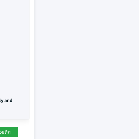
ly and
файл