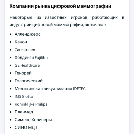
достижения обусловлены растущим спросом на
раннее выявление рака молочной железы,
персонализированные протоколы скрининга и
переход к децентрализованному и общественному
предоставлению медицинских услуг.
Компании рынка цифровой маммографии
Некоторые из известных игроков, работающих в
индустрии цифровой маммографии, включают:
Алленджерс
Канон
Carestream
Холдинги Fujifilm
GE Healthcare
Генорей
Гологический
Медицинская визуализация IDETEC
IMS Giotto