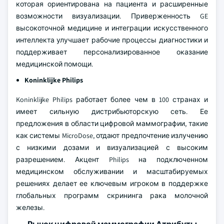
Компания GE HealthCare Technologies использует свой
обширный глобальный персонал, насчитывающий более
51 000 сотрудников, для внедрения инноваций в области
цифровой маммографии. Портфель продуктов
компании включает в себя систему Senographe Pristina,
которая ориентирована на пациента и расширенные
возможности визуализации. Приверженность GE
высокоточной медицине и интеграции искусственного
интеллекта улучшает рабочие процессы диагностики и
поддерживает персонализированное оказание
медицинской помощи.
Koninklijke Philips
Koninklijke Philips работает более чем в 100 странах и
имеет сильную дистрибьюторскую сеть. Ее
предложения в области цифровой маммографии, такие
как системы MicroDose, отдают предпочтение излучению
с низкими дозами и визуализацией с высоким
разрешением. Акцент Philips на подключенном