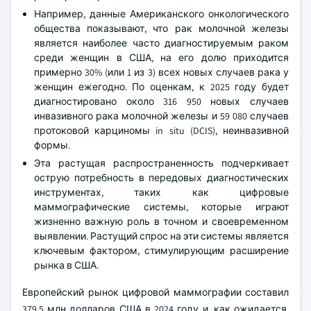
млн долларов США по сравнению с 576,2 млн
долларов США в 2023 году.
Рост в первую очередь обусловлен растущей
распространенностью рака молочной железы в
США, что в значительной степени способствует
расширению рынка.
Например, данные Американского онкологического
общества показывают, что рак молочной железы
является наиболее часто диагностируемым раком
среди женщин в США, на его долю приходится
примерно 30% (или 1 из 3) всех новых случаев рака у
женщин ежегодно. По оценкам, к 2025 году будет
диагностировано около 316 950 новых случаев
инвазивного рака молочной железы и 59 080 случаев
протоковой карциномы in situ (DCIS), неинвазивной
формы.
Эта растущая распространенность подчеркивает
острую потребность в передовых диагностических
инструментах, таких как цифровые
маммографические системы, которые играют
жизненно важную роль в точном и своевременном