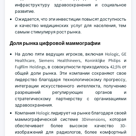
учреждения. Эта инициатива направлена на
обеспечение оптимального ухода за людьми,
страдающими раком молочной железы в стране.
По данным Министерства здравоохранения
Саудовской Аравии, в 2023 году правительство
выделило около 50,4 млрд долларов США на
инфраструктуру здравоохранения и социальное
развитие.
Ожидается, что эти инвестиции повысят доступность
и качество медицинских услуг для населения, тем
самым стимулируя рост рынка.
Доля рынка цифровой маммографии
На долю пяти ведущих игроков, включая Hologic, GE
Healthcare, Siemens Healthineers, Koninklijke Philips и
Fujifilm Holdings, в совокупности приходилось 42,5% от
общей доли рынка. Эти компании сохраняют свое
лидерство благодаря технологическому прогрессу,
интеграции искусственного интеллекта, получению
разрешений регулирующих органов и
стратегическому партнерству с организациями