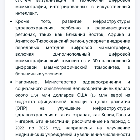
радиологов. Больницы служат основными центрами
для скрининга, диагностики и лечения рака молочной
железы, способствуя внедрению мультимодальных
систем визуализации и технологий цифровой
маммографии, интегрированных в искусственный
интеллект.
Кроме того, развитие инфраструктуры
здравоохранения, особенно в развивающихся
регионах, таких как Ближний Восток, Африка и
Азиатско-Тихоокеанский регион, ускоряет внедрение
передовых методов цифровой маммографии,
включая 2D-полнопольный цифровой
маммографический томосинтез и 3D-полнопольный
цифровой маммографический томосинтез, в
больничных условиях.
Например, Министерство здравоохранения и
социального обеспечения Великобритании выделило
около 17,4 млн долларов США (15 млн евро) из
бюджета официальной помощи в целях развития
(ОПР) на улучшение инфраструктуры
здравоохранения в таких странах, как Кения, Гана и