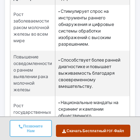
Размер рынка в
USD 4.5 Billion
2034
Ключевые рыночные тенденции
Драйверы
Удар
• Стимулирует спрос на
Рост
инструменты раннего
заболеваемости
обнаружения и цифровые
раком молочной
системы обработки
железы во всем
изображений с высоким
мире
разрешением.
Повышение
• Способствует более ранней
осведомленности
диагностике и повышает
о раннем
выживаемость благодаря
выявлении рака
своевременному
молочной
вмешательству.
Позвоните
железы
Нам
Скачать Бесплатный PDF-Файл