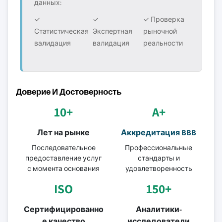
данных:
✓
✓
✓ Проверка
Статистическая
Экспертная
рыночной
валидация
валидация
реальности
Доверие И Достоверность
10+
A+
Лет на рынке
Аккредитация BBB
Последовательное
Профессиональные
предоставление услуг
стандарты и
с момента основания
удовлетворенность
ISO
150+
Сертифицированно
Аналитики-
е качество
исследователи