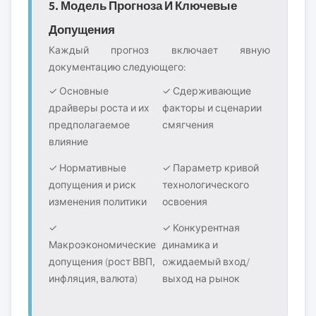
5. Модель Прогноза И Ключевые
Допущения
Каждый прогноз включает явную
документацию следующего:
✓ Основные
✓ Сдерживающие
драйверы роста и их
факторы и сценарии
предполагаемое
смягчения
влияние
✓ Нормативные
✓ Параметр кривой
допущения и риск
технологического
изменения политики
освоения
✓
✓ Конкурентная
Макроэкономические
динамика и
допущения (рост ВВП,
ожидаемый вход/
инфляция, валюта)
выход на рынок