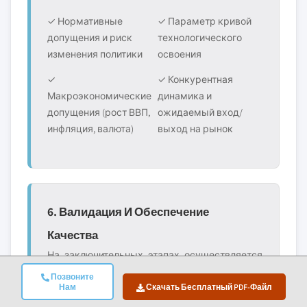
✓ Нормативные
✓ Параметр кривой
допущения и риск
технологического
изменения политики
освоения
✓
✓ Конкурентная
Макроэкономические
динамика и
допущения (рост ВВП,
ожидаемый вход/
инфляция, валюта)
выход на рынок
6. Валидация И Обеспечение
Качества
На заключительных этапах осуществляется
человеческая валидация, в рамках которой
Позвоните
эксперты в области вручную проверяют
Нам
Скачать Бесплатный PDF-Файл
отфильтрованные данные для выявления