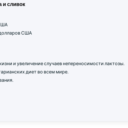
 и сливок
 США
д долларов США
жизни и увеличение случаев непереносимости лактозы.
арианских диет во всем мире.
вания.