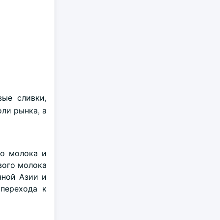
вые сливки,
ли рынка, а
го молока и
вого молока
чной Азии и
 перехода к