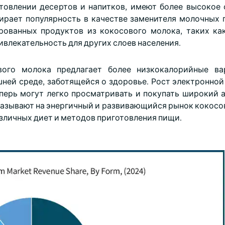
товлении десертов и напитков, имеют более высокое
бирает популярность в качестве заменителя молочных 
рованных продуктов из кокосового молока, таких ка
влекательность для других слоев населения.
ового молока предлагает более низкокалорийные ва
шней среде, заботящейся о здоровье. Рост электронно
еперь могут легко просматривать и покупать широкий 
указывают на энергичный и развивающийся рынок кокосо
зличных диет и методов приготовления пищи.