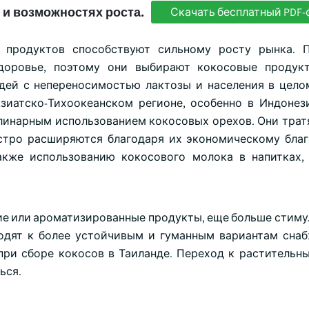
 и возможностях роста.
Скачать бесплатный PDF-
 продуктов способствуют сильному росту рынка. П
доровье, поэтому они выбирают кокосовые продукт
юдей с непереносимостью лактозы и населения в цело
иатско-Тихоокеанском регионе, особенно в Индонез
инарным использованием кокосовых орехов. Они тратя
стро расширяются благодаря их экономическому бла
акже использованию кокосового молока в напитках,
кие или ароматизированные продукты, еще больше стиму
ходят к более устойчивым и гуманным вариантам снаб
при сборе кокосов в Таиланде. Переход к растительн
ься.