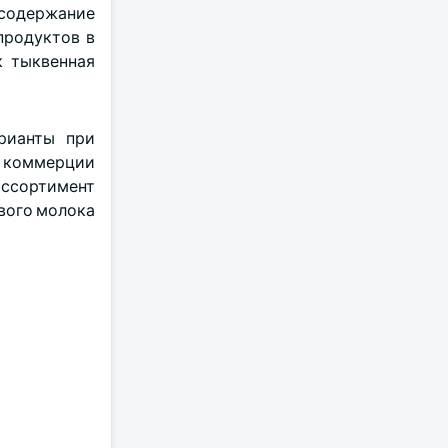
 содержание
продуктов в
к тыквенная
рианты при
й коммерции
ассортимент
вого молока