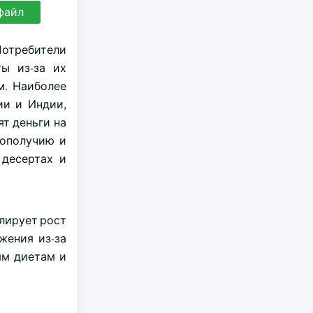
файл
отребители
ы из-за их
м. Наиболее
ии и Индии,
т деньги на
гополучию и
 десертах и
лирует рост
жения из-за
ым диетам и