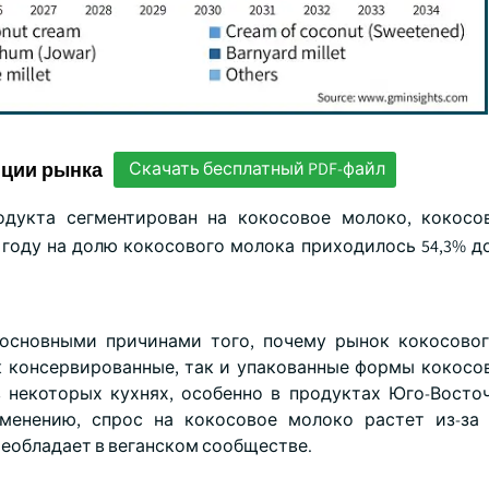
нции рынка
Скачать бесплатный PDF-файл
дукта сегментирован на кокосовое молоко, кокосо
 году на долю кокосового молока приходилось 54,3% до
 основными причинами того, почему рынок кокосово
к консервированные, так и упакованные формы кокосо
 некоторых кухнях, особенно в продуктах Юго-Восто
именению, спрос на кокосовое молоко растет из-за
еобладает в веганском сообществе.