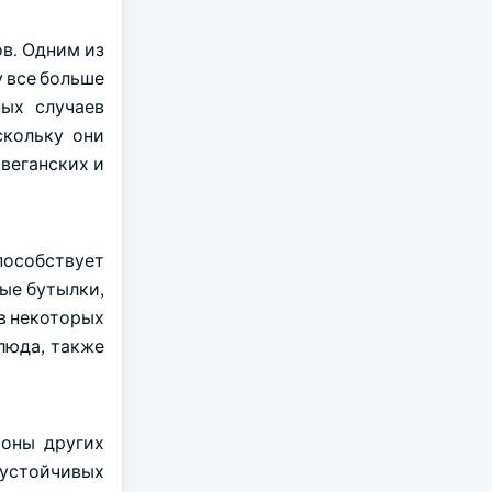
в. Одним из
у все больше
ных случаев
скольку они
веганских и
пособствует
вые бутылки,
в некоторых
люда, также
роны других
 устойчивых