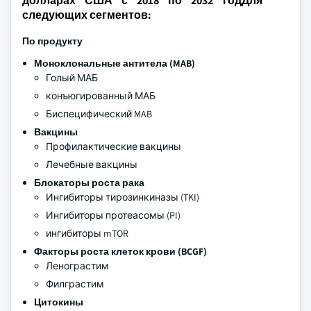
долларах США с 2018 по 2032 годДля
следующих сегментов:
По продукту
Моноклональные антитела (MAB)
Голый МАБ
конъюгированный МАБ
Биспецифический MAB
Вакцины
Профилактические вакцины
Лечебные вакцины
Блокаторы роста рака
Ингибиторы тирозинкиназы (TKI)
Ингибиторы протеасомы (PI)
ингибиторы mTOR
Факторы роста клеток крови (BCGF)
Ленограстим
Филграстим
Цитокины