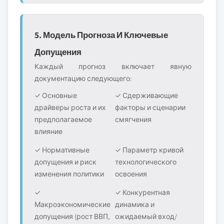
5. Модель Прогноза И Ключевые
Допущения
Каждый прогноз включает явную
документацию следующего:
✓ Основные
✓ Сдерживающие
драйверы роста и их
факторы и сценарии
предполагаемое
смягчения
влияние
✓ Нормативные
✓ Параметр кривой
допущения и риск
технологического
изменения политики
освоения
✓
✓ Конкурентная
Макроэкономические
динамика и
допущения (рост ВВП,
ожидаемый вход/