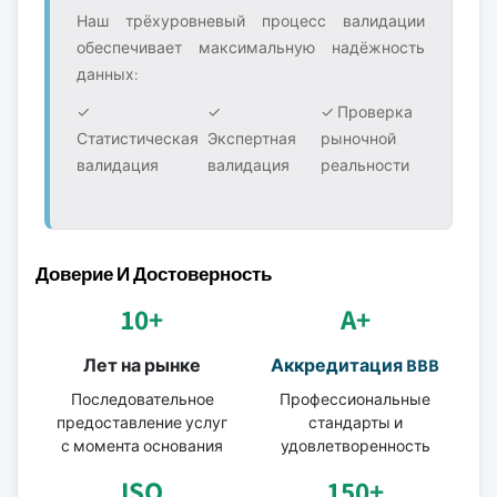
Наш трёхуровневый процесс валидации
обеспечивает максимальную надёжность
данных:
✓
✓
✓ Проверка
Статистическая
Экспертная
рыночной
валидация
валидация
реальности
Доверие И Достоверность
10+
A+
Лет на рынке
Аккредитация BBB
Последовательное
Профессиональные
предоставление услуг
стандарты и
с момента основания
удовлетворенность
ISO
150+