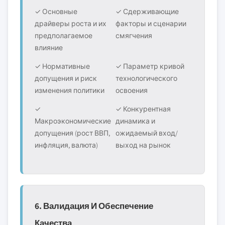
✓ Основные
✓ Сдерживающие
драйверы роста и их
факторы и сценарии
предполагаемое
смягчения
влияние
✓ Нормативные
✓ Параметр кривой
допущения и риск
технологического
изменения политики
освоения
✓
✓ Конкурентная
Макроэкономические
динамика и
допущения (рост ВВП,
ожидаемый вход/
инфляция, валюта)
выход на рынок
6. Валидация И Обеспечение
Качества