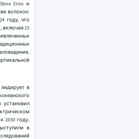
tora Enso и
ве волокон.
4 году, что
, включая 25
ривлеченных
радиционных
ловедение,
ертикальной
 лидирует в
оокеанского
з установил
ектрическом
 2030 году,
выступили в
сследований