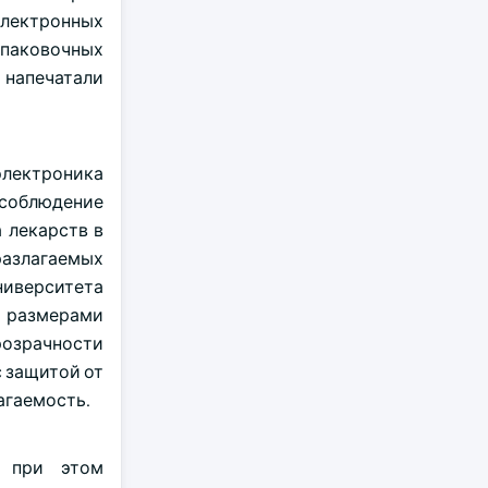
электронных
упаковочных
 напечатали
электроника
 соблюдение
 лекарств в
разлагаемых
ниверситета
 размерами
розрачности
 защитой от
агаемость.
, при этом