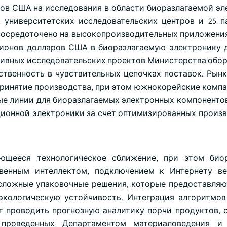
ов США на исследования в области биоразлагаемой эл
12 университетских исследовательских центров и 25 п
сосредоточено на высокопроизводительных приложения
ионов долларов США в биоразлагаемую электронику 
ивных исследовательских проектов Министерства оборо
ственность в чувствительных цепочках поставок. Рынк
ринятие производства, при этом южнокорейские компа
ые линии для биоразлагаемых электронных компонентов
иционной электроники за счет оптимизированных произ
ющееся технологическое сближение, при этом биор
венным интеллектом, подключением к Интернету ве
сложные упаковочные решения, которые предоставляю
экологическую устойчивость. Интеграция алгоритмо
т проводить прогнозную аналитику порчи продуктов, 
 проведенных Департаментом материаловедения и