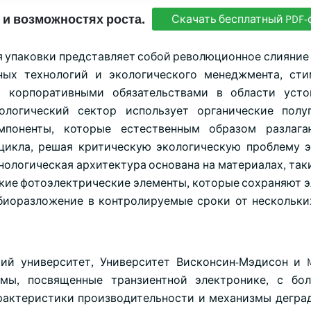
 и возможностях роста.
Скачать бесплатный PDF-
я упаковки представляет собой революционное слияние
ных технологий и экологического менеджмента, ст
и корпоративными обязательствами в области усто
ологический сектор использует органические полу
мпоненты, которые естественным образом разлага
цикла, решая критическую экологическую проблему 
ологическая архитектура основана на материалах, таки
ские фотоэлектрические элементы, которые сохраняют 
 биоразложение в контролируемые сроки от нескольки
й университет, Университет Висконсин-Мэдисон и M
ммы, посвященные транзиентной электронике, с бо
актеристики производительности и механизмы деград