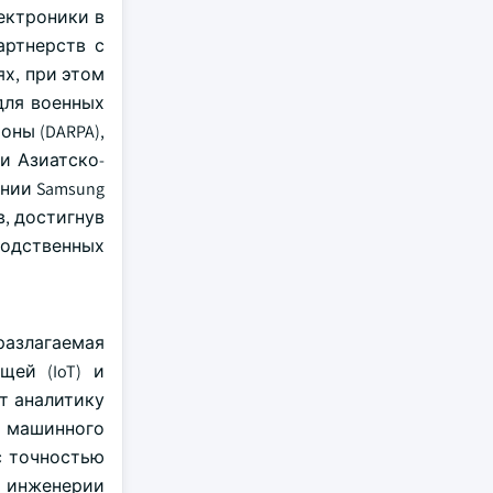
ектроники в
артнерств с
х, при этом
для военных
ны (DARPA),
и Азиатско-
нии Samsung
, достигнув
водственных
азлагаемая
щей (IoT) и
т аналитику
в машинного
с точностью
 инженерии