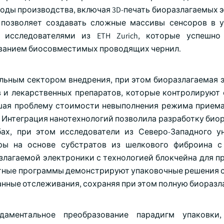
оды производства, включая 3D-печать биоразлагаемых 
 позволяет создавать сложные массивы сенсоров в 
 исследователями из ETH Zurich, которые успешно
ованием биосовместимых проводящих чернил.
льным сектором внедрения, при этом биоразлагаемая 
в и лекарственных препаратов, которые контролируют
ая проблему стоимости невыполнения режима приема
. Интеграция нанотехнологий позволила разработку био
ах, при этом исследователи из Северо-Западного у
ры на основе субстратов из шелкового фиброина с
злагаемой электроники с технологией блокчейна для п
отные программы демонстрируют упаковочные решения с
нные отслеживания, сохраняя при этом полную биоразл
аментальное преобразование парадигм упаковки