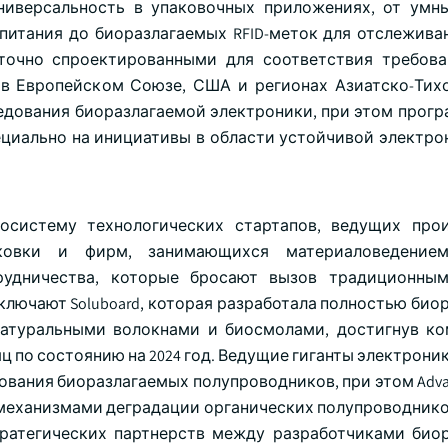
ниверсальность в упаковочных приложениях, от умн
питания до биоразлагаемых RFID-меток для отслежива
точно спроектированными для соответствия требов
 в Европейском Союзе, США и регионах Азиатско-Тих
едования биоразлагаемой электроники, при этом програ
ециально на инициативы в области устойчивой электрон
осистему технологических стартапов, ведущих про
ковки и фирм, занимающихся материаловедением
трудничества, которые бросают вызов традиционны
лючают Soluboard, которая разработала полностью био
натуральными волокнами и биосмолами, достигнув к
ц по состоянию на 2024 год. Ведущие гиганты электроник
дования биоразлагаемых полупроводников, при этом Advanc
х с механизмами деградации органических полупроводнико
стратегических партнерств между разработчиками био