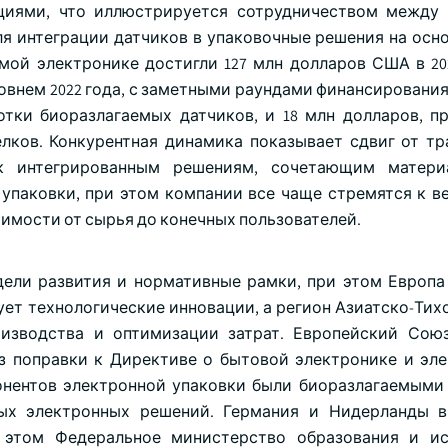
иями, что иллюстрируется сотрудничеством между S
я интеграции датчиков в упаковочные решения на осно
мой электронике достигли 127 млн долларов США в 202
овнем 2022 года, с заметными раундами финансирования
аботки биоразлагаемых датчиков, и 18 млн долларов, п
белков. Конкурентная динамика показывает сдвиг от т
 к интегрированным решениям, сочетающим материа
упаковки, при этом компании все чаще стремятся к в
оимости от сырья до конечных пользователей.
дели развития и нормативные рамки, при этом Европа
ет технологические инновации, а регион Азиатско-Тих
изводства и оптимизации затрат. Европейский Сою
 поправки к Директиве о бытовой электронике и эл
онентов электронной упаковки были биоразлагаемыми к
мых электронных решений. Германия и Нидерланды 
и этом Федеральное министерство образования и и