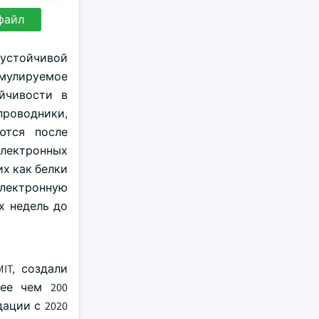
файл
 устойчивой
имулируемое
йчивости в
проводники,
ются после
электронных
х как белки
электронную
х недель до
IT, создали
лее чем 200
ации с 2020