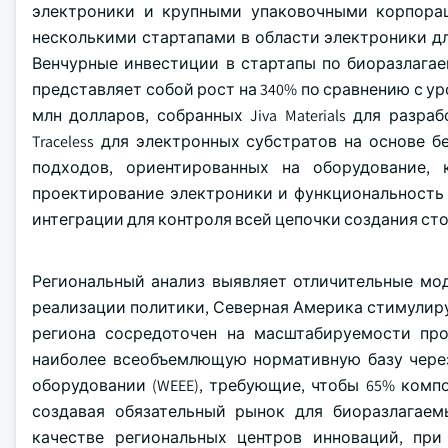
электроники и крупными упаковочными корпорац
несколькими стартапами в области электроники дл
Венчурные инвестиции в стартапы по биоразлагае
представляет собой рост на 340% по сравнению с ур
млн долларов, собранных Jiva Materials для разр
Traceless для электронных субстратов на основе 
подходов, ориентированных на оборудование,
проектирование электроники и функциональность 
интеграции для контроля всей цепочки создания ст
Региональный анализ выявляет отличительные мо
реализации политики, Северная Америка стимулиру
региона сосредоточен на масштабируемости про
наиболее всеобъемлющую нормативную базу через
оборудовании (WEEE), требующие, чтобы 65% комп
создавая обязательный рынок для биоразлагае
качестве региональных центров инноваций, пр