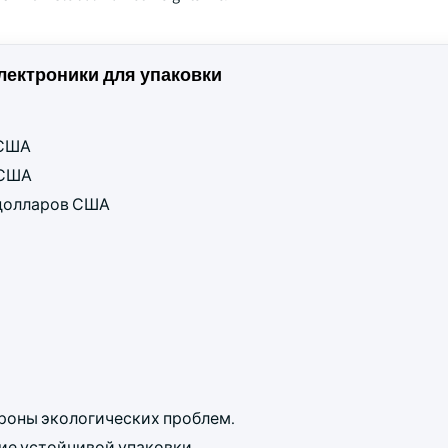
ектроники для упаковки
 США
 США
н долларов США
ороны экологических проблем.
ие устойчивой упаковки.