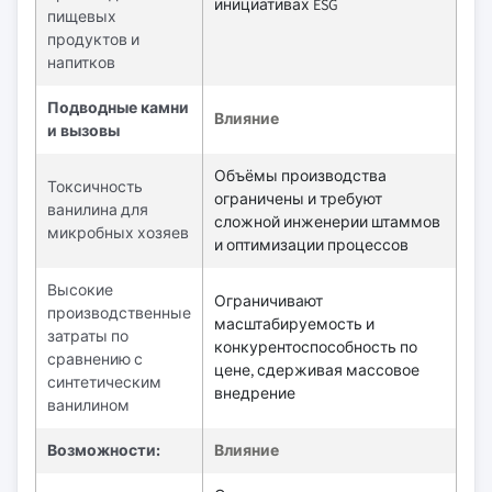
инициативах ESG
пищевых
продуктов и
напитков
Подводные камни
Влияние
и вызовы
Объёмы производства
Токсичность
ограничены и требуют
ванилина для
сложной инженерии штаммов
микробных хозяев
и оптимизации процессов
Высокие
Ограничивают
производственные
масштабируемость и
затраты по
конкурентоспособность по
сравнению с
цене, сдерживая массовое
синтетическим
внедрение
ванилином
Возможности:
Влияние