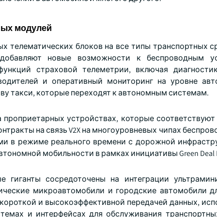
ных модулей
х телематических блоков на все типы транспортных ср
добавляют новые возможности к беспроводным ус
функций страховой телеметрии, включая диагностик
водителей и оперативный мониторинг на уровне авт
ову такси, которые переходят к автономным системам.
 проприетарных устройствах, которые соответствуют
ют контракты на связь V2X на многоуровневых чипах беспров
ми в режиме реального времени с дорожной инфрастр
тономной мобильности в рамках инициативы Green Deal 
ные гиганты сосредоточены на интеграции ультрами
ические микроавтомобили и городские автомобили д
 короткой и высокоэффективной передачей данных, исп
стемах и интерфейсах для обслуживания транспортны