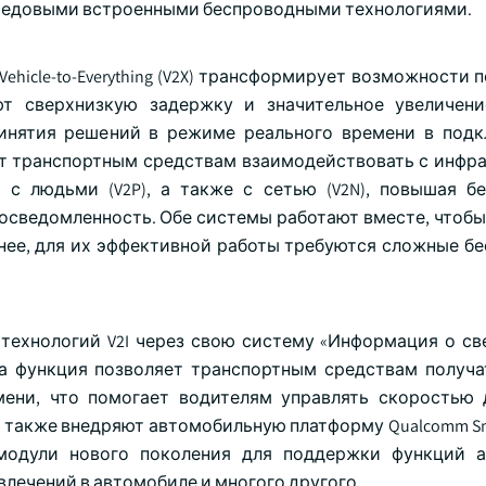
ередовыми встроенными беспроводными технологиями.
hicle-to-Everything (V2X) трансформирует возможности
ют сверхнизкую задержку и значительное увеличен
ринятия решений в режиме реального времени в под
ет транспортным средствам взаимодействовать с инфр
, с людьми (V2P), а также с сетью (V2N), повышая бе
сведомленность. Обе системы работают вместе, чтобы
енее, для их эффективной работы требуются сложные б
технологий V2I через свою систему «Информация о св
а функция позволяет транспортным средствам получа
ени, что помогает водителям управлять скоростью
 также внедряют автомобильную платформу Qualcomm Sna
 модули нового поколения для поддержки функций 
лечений в автомобиле и многого другого.