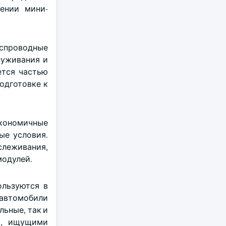
ении мини-
еспроводные
луживания и
ется частью
одготовке к
кономичные
ые условия.
леживания,
модулей.
ользуются в
автомобили
ьные, так и
в, ищущими