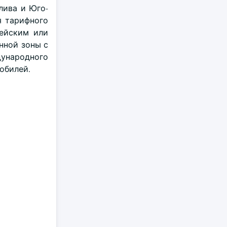
лива и Юго-
я тарифного
пейским или
нной зоны с
дународного
обилей.