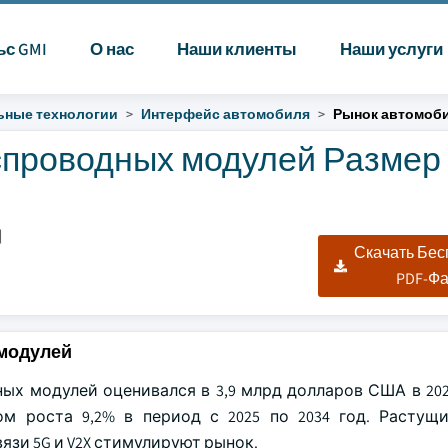
ьс GMI
О нас
Наши клиенты
Наши услуги
ные технологии
Интерфейс автомобиля
Рынок автомоб
проводных модулей Размер
|
Скачать Бе
PDF-Ф
модулей
х модулей оценивался в 3,9 млрд долларов США в 2024
м роста 9,2% в период с 2025 по 2034 год. Растущ
зи 5G и V2X стимулируют рынок.