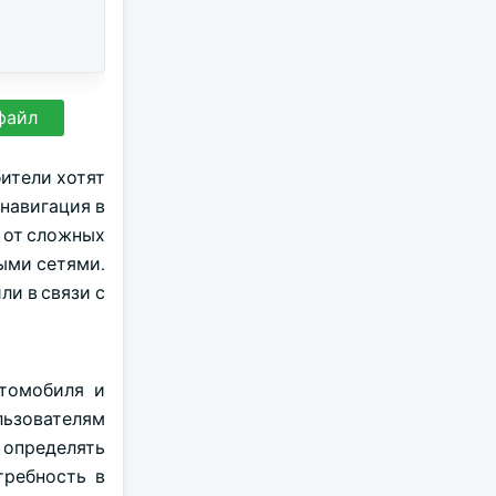
файл
ители хотят
навигация в
 от сложных
ыми сетями.
и в связи с
втомобиля и
льзователям
 определять
требность в