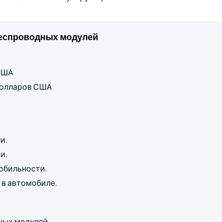
еспроводных модулей
 США
 долларов США
и.
и.
мобильности.
 в автомобиле.
ных модулей.