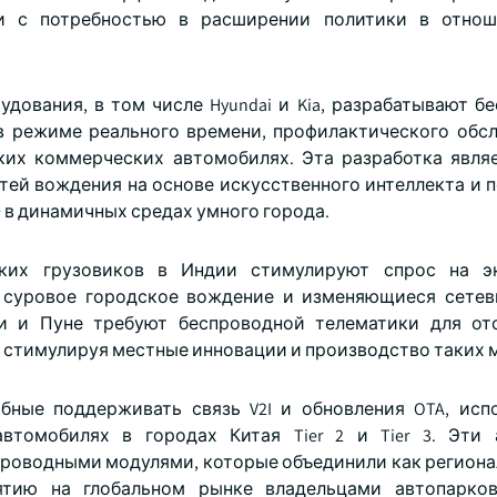
ии с потребностью в расширении политики в отнош
ования, в том числе Hyundai и Kia, разрабатывают б
в режиме реального времени, профилактического обс
ких коммерческих автомобилях. Эта разработка явля
ей вождения на основе искусственного интеллекта и п
 в динамичных средах умного города.
ких грузовиков в Индии стимулируют спрос на э
 суровое городское вождение и изменяющиеся сетев
и и Пуне требуют беспроводной телематики для отс
, стимулируя местные инновации и производство таких 
бные поддерживать связь V2I и обновления OTA, исп
втомобилях в городах Китая Tier 2 и Tier 3. Эти 
проводными модулями, которые объединили как регионал
ятию на глобальном рынке владельцами автопарко