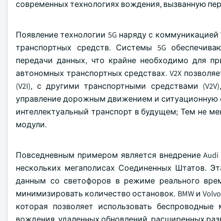
современных технологиях вождения, вызванную п
Появление технологии 5G наряду с коммуникацией Ve
транспортных средств. Системы 5G обеспечива
передачи данных, что крайне необходимо для п
автономных транспортных средствах. V2X позволя
(V2I), с другими транспортными средствами (V2V)
управление дорожным движением и ситуационную о
интеллектуальный транспорт в будущем; Тем не м
модули.
Повседневным примером является внедрение Audi 
нескольких мегаполисах Соединенных Штатов. Эт
данным со светофоров в режиме реального врем
минимизировать количество остановок. BMW и Volvo
которая позволяет использовать беспроводные
вождения, удаленных обновлений, расширенных разв