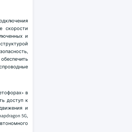
 подключения
ие скорости
ключенных и
аструктурой
зопасность,
 обеспечить
еспроводные
етофорах» в
ть доступ к
 движения и
pdragon 5G,
автономного