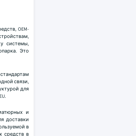
едств, OEM-
тройствам,
у системы,
опарка. Это
 стандартам
одной связи,
уктурой для
EU.
ниатюрных и
ля доставки
ользуемой в
х средств в