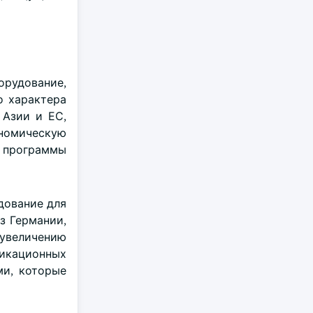
орудование,
о характера
 Азии и ЕС,
ономическую
 программы
дование для
з Германии,
 увеличению
никационных
ми, которые