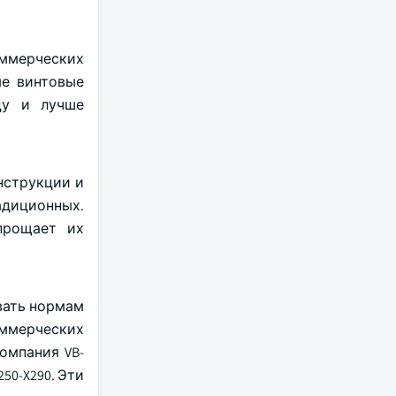
оммерческих
ые винтовые
цу и лучше
нструкции и
адиционных.
прощает их
вать нормам
оммерческих
омпания VB-
50-X290. Эти