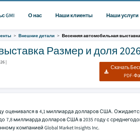
ьс GMI
О нас
Наши клиенты
Наши услуги
ненты
Внешние детали
Весенняя автомобильная выставк
ыставка Размер и доля 2026
026
|
Скачать Бе
PDF-Ф
у оценивался в 4,1 миллиарда долларов США. Ожидается
 до 7,8 миллиарда долларов США в 2035 году с среднего
ому компанией Global Market Insights Inc.