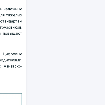
 и надежные
для тяжелых
 стандартам
грузовиков,
ны повышают
ы. Цифровые
одителями,
к Азиатско-