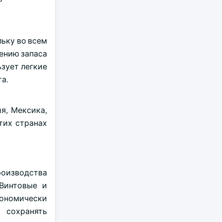
ьку во всем
ению запаса
зует легкие
та.
я, Мексика,
тих странах
роизводства
Винтовые и
ономически
 сохранять