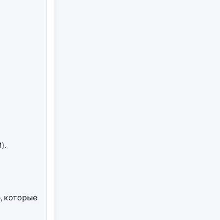
).
p
, которые