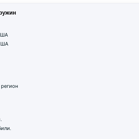
ружин
 США
 США
 регион
.
били.