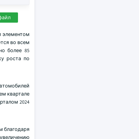
файл
м элементом
тся во всем
но более 85
ку роста по
 автомобилей
ем квартале
рталом 2024
м благодаря
 увеличению