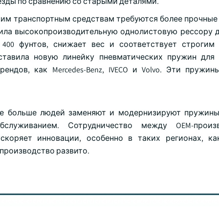
 езды по сравнению со старыми деталями.
ким транспортным средствам требуются более прочные
пустила высокопроизводительную однолистовую рессору 
 400 фунтов, снижает вес и соответствует строгим
дставила новую линейку пневматических пружин для 
ендов, как Mercedes-Benz, IVECO и Volvo. Эти пружи
все больше людей заменяют и модернизируют пружин
служиванием. Сотрудничество между OEM-произв
коряет инновации, особенно в таких регионах, ка
 производство развито.