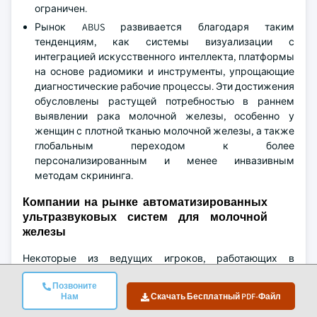
ограничен.
Рынок ABUS развивается благодаря таким
тенденциям, как системы визуализации с
интеграцией искусственного интеллекта, платформы
на основе радиомики и инструменты, упрощающие
диагностические рабочие процессы. Эти достижения
обусловлены растущей потребностью в раннем
выявлении рака молочной железы, особенно у
женщин с плотной тканью молочной железы, а также
глобальным переходом к более
персонализированным и менее инвазивным
методам скрининга.
Компании на рынке автоматизированных
ультразвуковых систем для молочной
железы
Некоторые из ведущих игроков, работающих в
индустрии автоматизированных ультразвуковых
Позвоните
систем для молочной железы, включают:
Нам
Скачать Бесплатный PDF-Файл
Canon