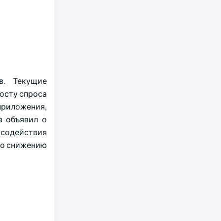
в. Текущие
осту спроса
приложения,
в объявил о
 содействия
по снижению