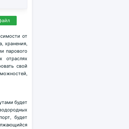
файл
исимости от
, хранения,
ии парового
х отраслях
ровать свой
зможностей,
утами будет
водородных
порт, будет
должающийся