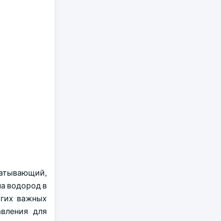
батывающий,
на водород в
угих важных
авления для