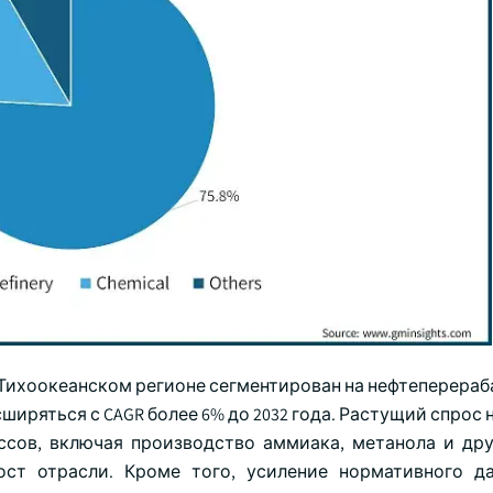
-Тихоокеанском регионе сегментирован на нефтеперера
ширяться с CAGR более 6% до 2032 года. Растущий спрос 
ссов, включая производство аммиака, метанола и др
ост отрасли. Кроме того, усиление нормативного д