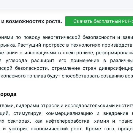
 и возможностях роста.
Скачать бесплатный PDF-
ниями по поводу энергетической безопасности и зав
рынка. Растущий прогресс в технологиях производства
четании с инновациями в электролизе, реформирован
я углерода расширит его применение в различны
ской безопасности, стремление стран диверсифици
ископаемого топлива будут способствовать созданию во
дорода
твами, лидерами отрасли и исследовательскими инстит
аций, стимулируя коммерциализацию и внедрение 
х секторах, как нефтепереработка, химия и транс
е и ускорит экономический рост. Кроме того, про