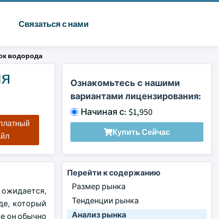
Связаться с нами
ок водорода
ля
Ознакомьтесь с нашими
вариантами лицензирования:
Начиная с: $1,950
сплатный
Купить Сейчас
айл
Перейти к содержанию
Размер рынка
к ожидается,
Тенденции рынка
иде, который
Анализ рынка
е он обычно