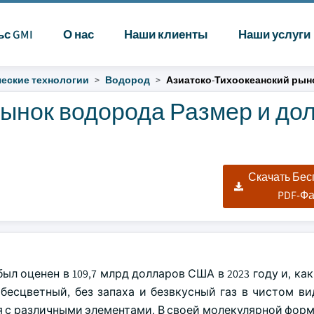
ьс GMI
О нас
Наши клиенты
Наши услуги
еские технологии
Водород
Азиатско-Тихоокеанский рын
рынок водорода Размер и до
Скачать Бе
PDF-Ф
л оценен в 109,7 млрд долларов США в 2023 году и, ка
о бесцветный, без запаха и безвкусный газ в чистом в
 с различными элементами. В своей молекулярной форм