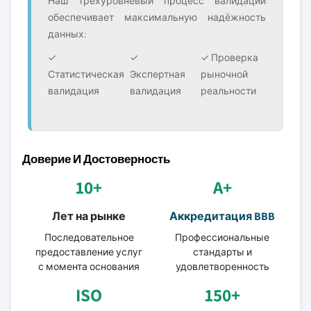
Наш трёхуровневый процесс валидации
обеспечивает максимальную надёжность
данных:
✓
✓
✓ Проверка
Статистическая
Экспертная
рыночной
валидация
валидация
реальности
Доверие И Достоверность
10+
A+
Лет на рынке
Аккредитация BBB
Последовательное
Профессиональные
предоставление услуг
стандарты и
с момента основания
удовлетворенность
ISO
150+