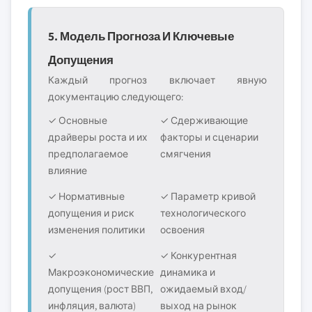
5. Модель Прогноза И Ключевые
Допущения
Каждый прогноз включает явную
документацию следующего:
✓ Основные
✓ Сдерживающие
драйверы роста и их
факторы и сценарии
предполагаемое
смягчения
влияние
✓ Нормативные
✓ Параметр кривой
допущения и риск
технологического
изменения политики
освоения
✓
✓ Конкурентная
Макроэкономические
динамика и
допущения (рост ВВП,
ожидаемый вход/
инфляция, валюта)
выход на рынок