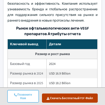
безопасность и эффективность. Компания использует
узнаваемость бренда и глобальное распространение
для поддержания сильного присутствия на рынке и
раннего внедрения в новые протоколы лечения.
Рынок офтальмологических анти-VEGF
препаратов Атрибуты отчета
Ключевой вывод
Детали
Размер и рост рынка
Базовый год
2024
Размер рынка в 2024
USD 16.9 Billion
Размер рынка в 2025
USD 18.2 Billion
Период
Позвоните
прогнозирования
5.2%
Нам
Скачать Бесплатный PDF-Файл
2025 - 2034 CAGR