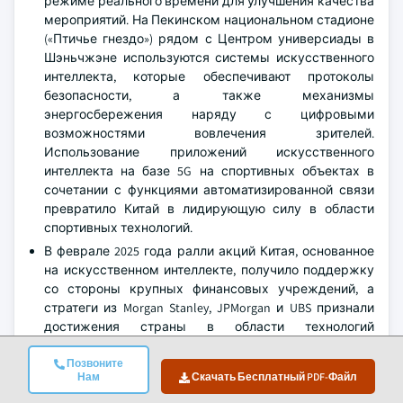
режиме реального времени для улучшения качества
мероприятий. На Пекинском национальном стадионе
(«Птичье гнездо») рядом с Центром универсиады в
Шэньчжэне используются системы искусственного
интеллекта, которые обеспечивают протоколы
безопасности, а также механизмы
энергосбережения наряду с цифровыми
возможностями вовлечения зрителей.
Использование приложений искусственного
интеллекта на базе 5G на спортивных объектах в
сочетании с функциями автоматизированной связи
превратило Китай в лидирующую силу в области
спортивных технологий.
В феврале 2025 года ралли акций Китая, основанное
на искусственном интеллекте, получило поддержку
со стороны крупных финансовых учреждений, а
стратеги из Morgan Stanley, JPMorgan и UBS признали
достижения страны в области технологий
искусственного интеллекта. Ожидается, что этот
всплеск укрепит инвестиции в приложения
Позвоните
Нам
Скачать Бесплатный PDF-Файл
искусственного интеллекта в различных секторах,
включая спорт.