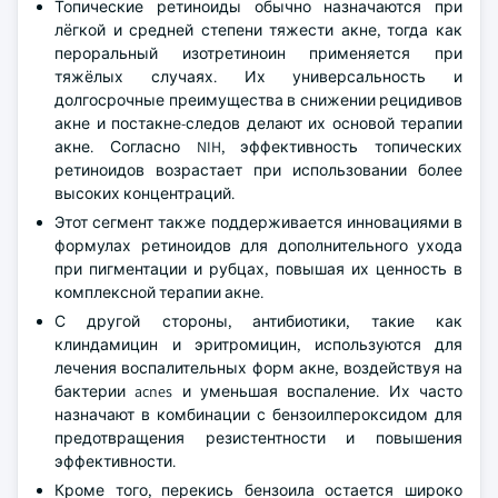
Топические ретиноиды обычно назначаются при
лёгкой и средней степени тяжести акне, тогда как
пероральный изотретиноин применяется при
тяжёлых случаях. Их универсальность и
долгосрочные преимущества в снижении рецидивов
акне и постакне-следов делают их основой терапии
акне. Согласно NIH, эффективность топических
ретиноидов возрастает при использовании более
высоких концентраций.
Этот сегмент также поддерживается инновациями в
формулах ретиноидов для дополнительного ухода
при пигментации и рубцах, повышая их ценность в
комплексной терапии акне.
С другой стороны, антибиотики, такие как
клиндамицин и эритромицин, используются для
лечения воспалительных форм акне, воздействуя на
бактерии acnes и уменьшая воспаление. Их часто
назначают в комбинации с бензоилпероксидом для
предотвращения резистентности и повышения
эффективности.
Кроме того, перекись бензоила остается широко