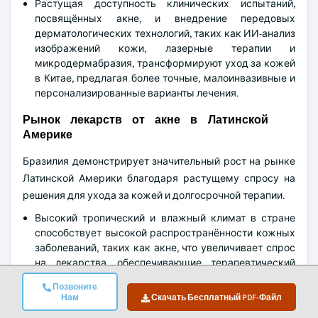
Растущая доступность клинических испытаний,
посвящённых акне, и внедрение передовых
дерматологических технологий, таких как ИИ-анализ
изображений кожи, лазерные терапии и
микродермабразия, трансформируют уход за кожей
в Китае, предлагая более точные, малоинвазивные и
персонализированные варианты лечения.
Рынок лекарств от акне в Латинской
Америке
Бразилия демонстрирует значительный рост на рынке
Латинской Америки благодаря растущему спросу на
решения для ухода за кожей и долгосрочной терапии.
Высокий тропический и влажный климат в стране
способствует высокой распространённости кожных
заболеваний, таких как акне, что увеличивает спрос
на лекарства, обеспечивающие терапевтический
эффект. Согласно данным NIH, наиболее частые
Позвоните
обращения в стране связаны с акне — 14% случаев,
Нам
Скачать Бесплатный PDF-Файл
что способствует применению терапевтических