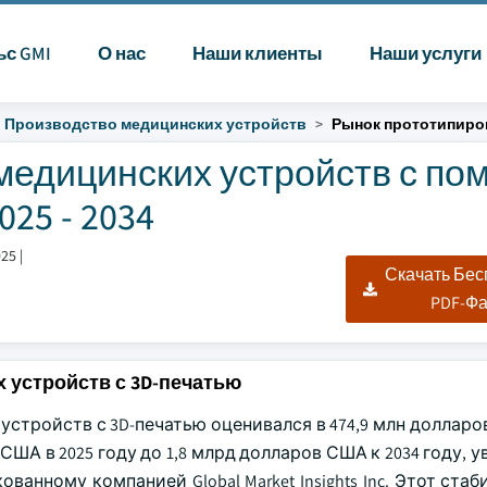
ьс GMI
О нас
Наши клиенты
Наши услуги
Производство медицинских устройств
Рынок прототипиро
медицинских устройств с п
25 - 2034
025
|
Скачать Бе
PDF-Ф
 устройств с 3D-печатью
тройств с 3D-печатью оценивался в 474,9 млн долларов
 США в 2025 году до 1,8 млрд долларов США к 2034 году, 
ованному компанией Global Market Insights Inc. Этот ста