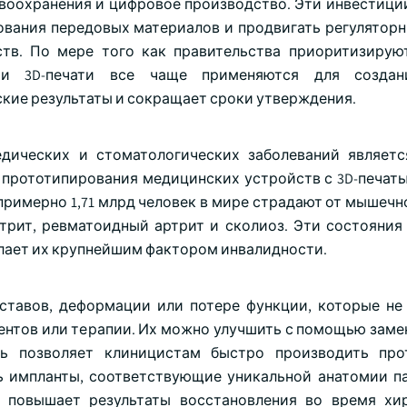
авоохранения и цифровое производство. Эти инвестици
ования передовых материалов и продвигать регуляторн
тв. По мере того как правительства приоритизиру
ии 3D-печати все чаще применяются для создан
ские результаты и сокращает сроки утверждения.
едических и стоматологических заболеваний являет
прототипирования медицинских устройств с 3D-печать
римерно 1,71 млрд человек в мире страдают от мышечн
ртрит, ревматоидный артрит и сколиоз. Эти состояния
делает их крупнейшим фактором инвалидности.
ставов, деформации или потере функции, которые не
нтов или терапии. Их можно улучшить с помощью заме
ать позволяет клиницистам быстро производить пр
ь импланты, соответствующие уникальной анатомии па
 повышает результаты восстановления во время хи