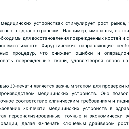
 медицинских устройствах стимулирует рост рынка, 
енного здравоохранения. Например, импланты, включ
обходимы для восстановления поврежденных костей и су
иосовместимость. Хирургические направляющие нео
ных процедур, что снижает ошибки и операцион
овать поврежденные ткани, удовлетворяя спрос на
ью 3D-печати является важным этапом для проверки к
производством медицинских устройств. Оно позвол
 точное соответствие клиническим требованиям и инд
ьзование 3D-печати медицинских устройств в здра
гая персонализированные, точные и экономически 
новации, делая 3D-печать ключевым драйвером рос