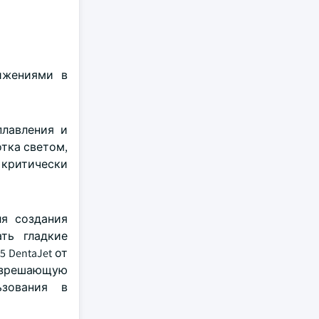
ижениями в
плавления и
тка светом,
 критически
ля создания
ть гладкие
 DentaJet от
разрешающую
зования в