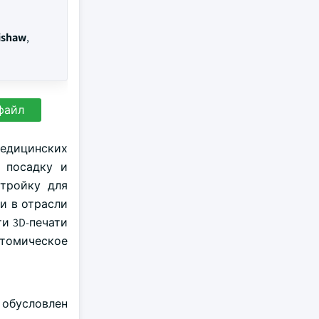
nishaw
,
файл
медицинских
, посадку и
стройку для
и в отрасли
сти 3D-печати
томическое
м обусловлен