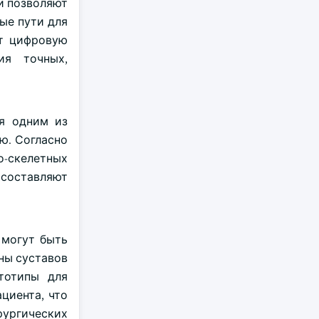
и позволяют
ые пути для
ют цифровую
ия точных,
ся одним из
ю. Согласно
о-скелетных
 составляют
 могут быть
ны суставов
ототипы для
циента, что
рургических