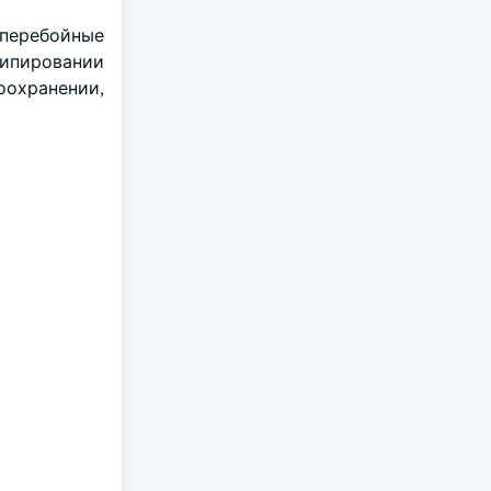
сперебойные
типировании
оохранении,