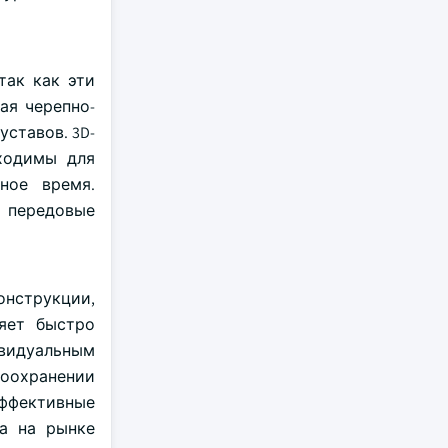
так как эти
ая черепно-
ставов. 3D-
бходимы для
ное время.
 передовые
онструкции,
яет быстро
ивидуальным
воохранении
эффективные
та на рынке