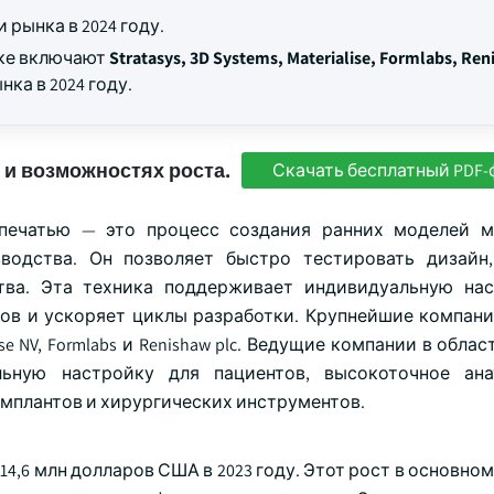
 рынка в 2024 году.
нке включают
Stratasys, 3D Systems, Materialise, Formlabs, Re
ка в 2024 году.
 и возможностях роста.
Скачать бесплатный PDF-
-печатью — это процесс создания ранних моделей 
водства. Он позволяет быстро тестировать дизайн
тва. Эта техника поддерживает индивидуальную на
ов и ускоряет циклы разработки. Крупнейшие компани
ialise NV, Formlabs и Renishaw plc. Ведущие компании в обла
льную настройку для пациентов, высокоточное ана
мплантов и хирургических инструментов.
414,6 млн долларов США в 2023 году. Этот рост в основно