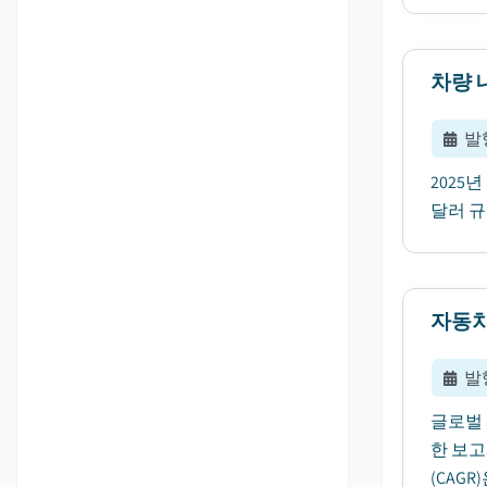
차량 
발
2025
달러 규
자동차
발
글로벌 자
한 보고
(CAGR