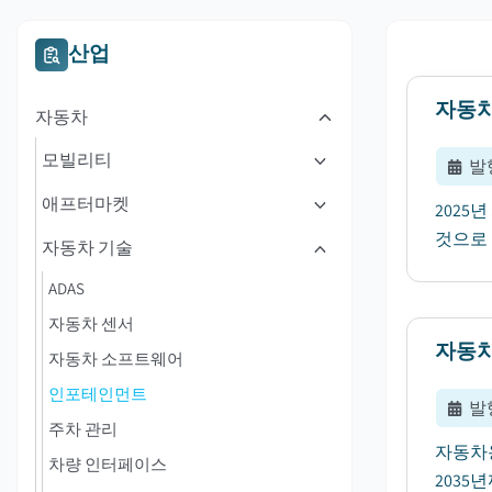
산업
자동차
자동차
모빌리티
발
애프터마켓
2025
것으로 
자동차 기술
ADAS
자동차 센서
자동차
자동차 소프트웨어
인포테인먼트
발
주차 관리
자동차용
차량 인터페이스
2035